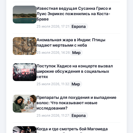
Известная ведущая Сусанна Грисо и
Луис Энрикес поженились на Коста-
Браве
Европа
25 июля 2026, 17:21
Аномальная жара в Индии: Птицы
падают мертвыми с неба
Мир
25 июля 2026, 14:26
Поступок Хадисе на концерте вызвал
широкие обсуждения в социальных
сетях
Мир
25 июля 2026, 11:32
Препараты для похудения и выпадение
волос: Что показывают новые
исследования?
Европа
25 июля 2026, 11:27
Когда и где смотреть бой Магомеда