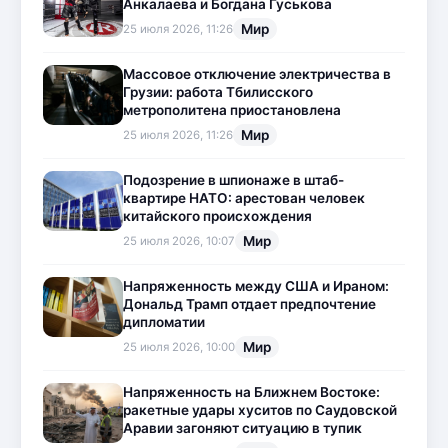
Анкалаева и Богдана Гуськова
Мир
25 июля 2026, 11:26
Массовое отключение электричества в
Грузии: работа Тбилисского
метрополитена приостановлена
Мир
25 июля 2026, 11:26
Подозрение в шпионаже в штаб-
квартире НАТО: арестован человек
китайского происхождения
Мир
25 июля 2026, 10:07
Напряженность между США и Ираном:
Дональд Трамп отдает предпочтение
дипломатии
Мир
25 июля 2026, 10:00
Напряженность на Ближнем Востоке:
ракетные удары хуситов по Саудовской
Аравии загоняют ситуацию в тупик