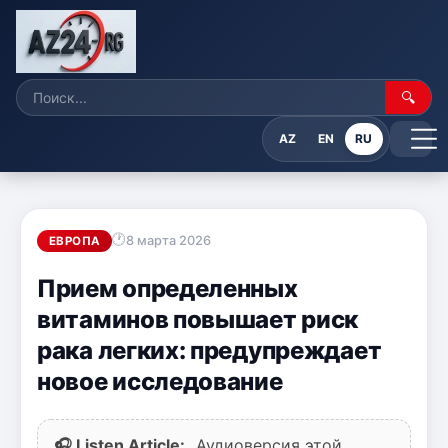
🔍
AZ
EN
RU
8 марта 2026
ЕВРОПА
Прием определенных
витаминов повышает риск
рака легких: предупреждает
новое исследование
🎧 Listen Article:
Аудиоверсия этой