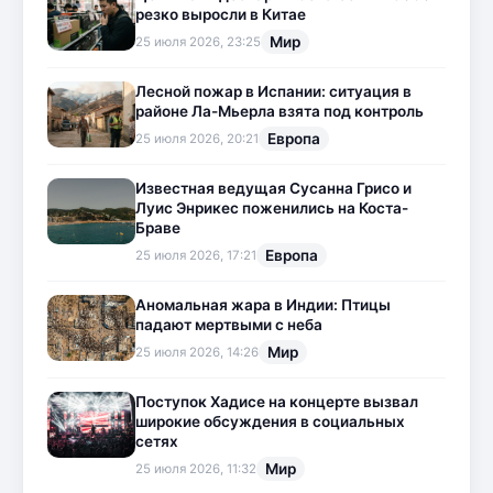
резко выросли в Китае
Мир
25 июля 2026, 23:25
Лесной пожар в Испании: ситуация в
районе Ла-Мьерла взята под контроль
Европа
25 июля 2026, 20:21
Известная ведущая Сусанна Грисо и
Луис Энрикес поженились на Коста-
Браве
Европа
25 июля 2026, 17:21
Аномальная жара в Индии: Птицы
падают мертвыми с неба
Мир
25 июля 2026, 14:26
Поступок Хадисе на концерте вызвал
широкие обсуждения в социальных
сетях
Мир
25 июля 2026, 11:32