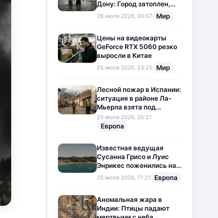
Дону: Город затоплен,
свет отключен
Мир
26 июля 2026, 00:57
Цены на видеокарты
GeForce RTX 5060 резко
выросли в Китае
Мир
25 июля 2026, 23:25
Лесной пожар в Испании:
ситуация в районе Ла-
Мьерла взята под
контроль
25 июля 2026, 20:21
Европа
Известная ведущая
Сусанна Грисо и Луис
Энрикес поженились на
Коста-Браве
Европа
25 июля 2026, 17:21
Аномальная жара в
Индии: Птицы падают
мертвыми с неба