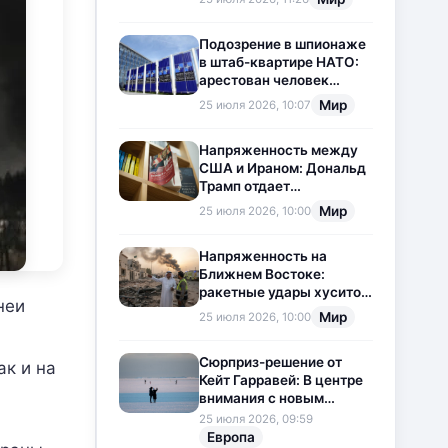
приостановлена
Подозрение в шпионаже
в штаб-квартире НАТО:
арестован человек
китайского
Мир
25 июля 2026, 10:07
происхождения
Напряженность между
США и Ираном: Дональд
Трамп отдает
предпочтение
Мир
25 июля 2026, 10:00
дипломатии
Напряженность на
Ближнем Востоке:
ракетные удары хуситов
неи
по Саудовской Аравии
Мир
25 июля 2026, 10:00
загоняют ситуацию в
тупик
Сюрприз-решение от
ак и на
Кейт Гарравей: В центре
внимания с новым
любовным
25 июля 2026, 09:59
приключением
Европа