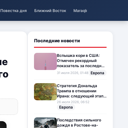
Повестка дня
Ближний Восток
Maraqlı
Последние новости
Вспышка кори в США:
ие
Отмечен рекордный
показатель за последние
го
35 лет
Европа
31 июля 2026, 01:48
Стратегия Дональда
Трампа в отношении
Ирана: следующий этап
напряженности на
26 июля 2026, 06:52
Ближнем Востоке
Европа
Последствия сильного
дождя в Ростове-на-