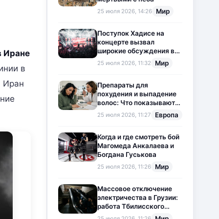
Мир
25 июля 2026, 14:26
Поступок Хадисе на
концерте вызвал
широкие обсуждения в
в Иране
социальных сетях
Мир
25 июля 2026, 11:32
инии в
а Иран
Препараты для
похудения и выпадение
ание
волос: Что показывают
новые исследования?
Европа
25 июля 2026, 11:27
Когда и где смотреть бой
Магомеда Анкалаева и
Богдана Гуськова
Мир
25 июля 2026, 11:26
Массовое отключение
электричества в Грузии:
работа Тбилисского
метрополитена
Мир
25 июля 2026, 11:26