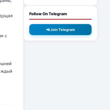
траны,
Follow On Telegram
удущая
📲 Join Telegram
ия с
ешней
каждый