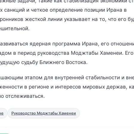
жные задачи, такие как стабилизация экономики с
 санкций и четкое определение позиции Ирана в
онников жесткой линии указывает на то, что его б
ешительной.
развиваться ядерная программа Ирана, его отношен
адом в период руководства Моджтабы Хаменеи. Его
будущую судьбу Ближнего Востока.
ешающим этапом для внутренней стабильности и вн
женности в регионе и интересов мировых держав, 
о отслеживаться.
не
Руководство Моджтабы Хаменеи