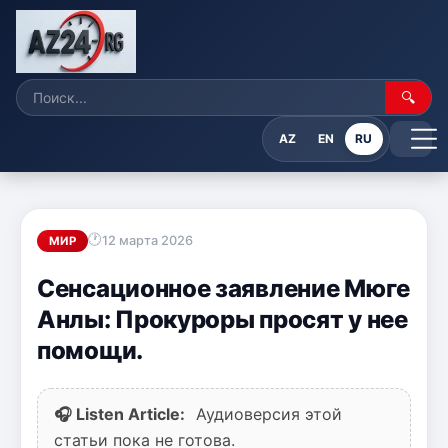
🔍
AZ
EN
RU
12 марта 2026
МИР
Сенсационное заявление Мюге
Анлы: Прокуроры просят у нее
помощи.
🎧 Listen Article:
Аудиоверсия этой
статьи пока не готова.