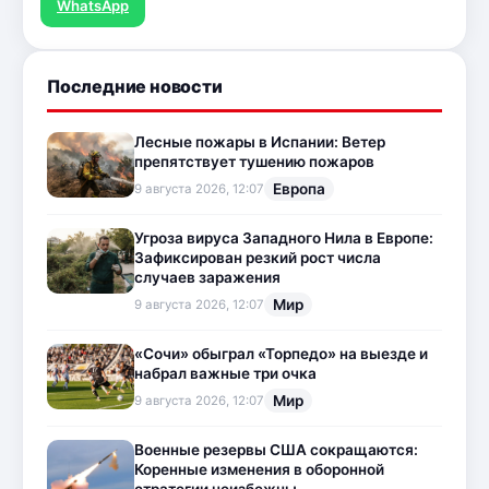
WhatsApp
Последние новости
Лесные пожары в Испании: Ветер
препятствует тушению пожаров
Европа
9 августа 2026, 12:07
Угроза вируса Западного Нила в Европе:
Зафиксирован резкий рост числа
случаев заражения
Мир
9 августа 2026, 12:07
«Сочи» обыграл «Торпедо» на выезде и
набрал важные три очка
Мир
9 августа 2026, 12:07
Военные резервы США сокращаются:
Коренные изменения в оборонной