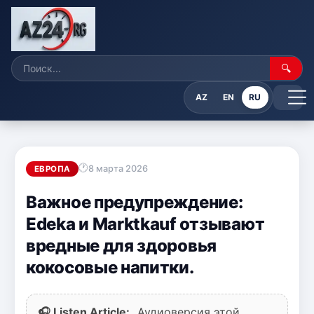
🔍
AZ
EN
RU
8 марта 2026
ЕВРОПА
Важное предупреждение:
Edeka и Marktkauf отзывают
вредные для здоровья
кокосовые напитки.
🎧 Listen Article:
Аудиоверсия этой