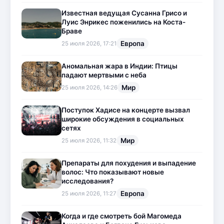
Известная ведущая Сусанна Грисо и
Луис Энрикес поженились на Коста-
Браве
Европа
25 июля 2026, 17:21
Аномальная жара в Индии: Птицы
падают мертвыми с неба
Мир
25 июля 2026, 14:26
Поступок Хадисе на концерте вызвал
широкие обсуждения в социальных
сетях
Мир
25 июля 2026, 11:32
Препараты для похудения и выпадение
волос: Что показывают новые
исследования?
Европа
25 июля 2026, 11:27
Когда и где смотреть бой Магомеда