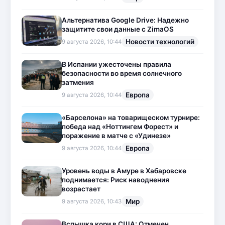
Альтернатива Google Drive: Надежно
защитите свои данные с ZimaOS
Новости технологий
9 августа 2026, 10:44
В Испании ужесточены правила
безопасности во время солнечного
затмения
Европа
9 августа 2026, 10:44
«Барселона» на товарищеском турнире:
победа над «Ноттингем Форест» и
поражение в матче с «Удинезе»
Европа
9 августа 2026, 10:44
Уровень воды в Амуре в Хабаровске
поднимается: Риск наводнения
возрастает
Мир
9 августа 2026, 10:43
Вспышка кори в США: Отмечен