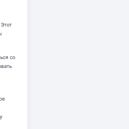
 Этот
ы
ься со
овать
ое
у