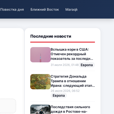
Повестка дня
Ближний Восток
Maraqlı
Последние новости
Вспышка кори в США:
Отмечен рекордный
показатель за последние
35 лет
Европа
31 июля 2026, 01:48
Стратегия Дональда
Трампа в отношении
Ирана: следующий этап
напряженности на
26 июля 2026, 06:52
Ближнем Востоке
Европа
Последствия сильного
дождя в Ростове-на-