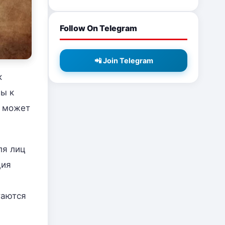
Follow On Telegram
📲 Join Telegram
к
вы к
а может
ля лиц
ция
таются