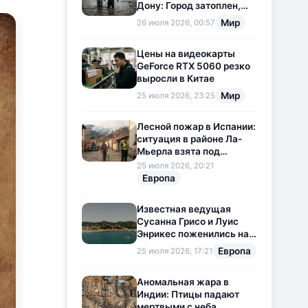
Дону: Город затоплен,
свет отключен
Мир
26 июля 2026, 00:57
Цены на видеокарты
GeForce RTX 5060 резко
выросли в Китае
Мир
25 июля 2026, 23:25
Лесной пожар в Испании:
ситуация в районе Ла-
Мьерла взята под
контроль
25 июля 2026, 20:21
Европа
Известная ведущая
Сусанна Грисо и Луис
Энрикес поженились на
Коста-Браве
Европа
25 июля 2026, 17:21
Аномальная жара в
Индии: Птицы падают
мертвыми с неба