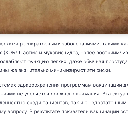
ческими респираторными заболеваниями, такими ка
х (ХОБЛ), астма и муковисцидоз, более восприимчи
 ослабляют функцию легких, даже обычная простуд
ины же значительно минимизируют эти риски.
истемах здравоохранения программам вакцинации д
ниями не уделяется должного внимания. Эта ситуа
ленностью среди пациентов, так и с недостаточным
у вопросу. В результате показатели вакцинации ос