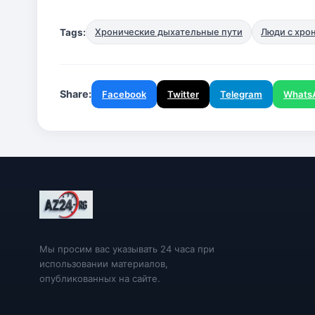
Tags:
Хронические дыхательные пути
Люди с хро
Share:
Facebook
Twitter
Telegram
Whats
Мы просим вас указывать 24 часа при
использовании материалов,
опубликованных на сайте.