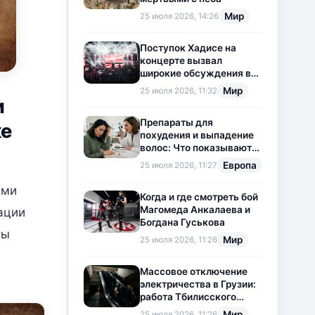
Мир
25 июля 2026, 14:26
Поступок Хадисе на
концерте вызвал
широкие обсуждения в
социальных сетях
Мир
25 июля 2026, 11:32
и
Препараты для
ке
похудения и выпадение
волос: Что показывают
новые исследования?
Европа
25 июля 2026, 11:27
ими
Когда и где смотреть бой
Магомеда Анкалаева и
ации
Богдана Гуськова
ты
Мир
25 июля 2026, 11:26
Массовое отключение
электричества в Грузии:
работа Тбилисского
метрополитена
Мир
25 июля 2026, 11:26