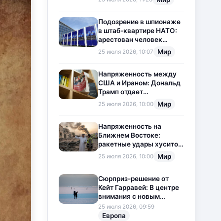
приостановлена
Подозрение в шпионаже
в штаб-квартире НАТО:
арестован человек
китайского
Мир
25 июля 2026, 10:07
происхождения
Напряженность между
США и Ираном: Дональд
Трамп отдает
предпочтение
Мир
25 июля 2026, 10:00
дипломатии
Напряженность на
Ближнем Востоке:
ракетные удары хуситов
по Саудовской Аравии
Мир
25 июля 2026, 10:00
загоняют ситуацию в
тупик
Сюрприз-решение от
Кейт Гарравей: В центре
внимания с новым
любовным
25 июля 2026, 09:59
приключением
Европа