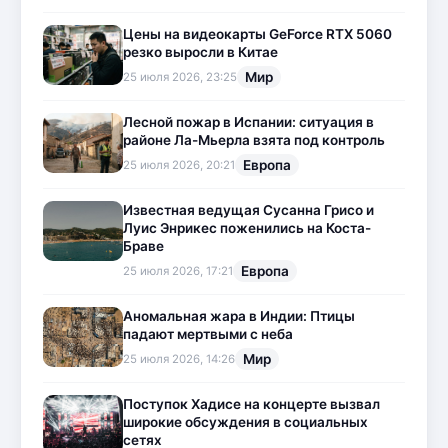
Цены на видеокарты GeForce RTX 5060
резко выросли в Китае
Мир
25 июля 2026, 23:25
Лесной пожар в Испании: ситуация в
районе Ла-Мьерла взята под контроль
Европа
25 июля 2026, 20:21
Известная ведущая Сусанна Грисо и
Луис Энрикес поженились на Коста-
Браве
Европа
25 июля 2026, 17:21
Аномальная жара в Индии: Птицы
падают мертвыми с неба
Мир
25 июля 2026, 14:26
Поступок Хадисе на концерте вызвал
широкие обсуждения в социальных
сетях