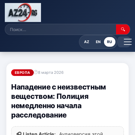
🔍
AZ
EN
RU
8 марта 2026
ЕВРОПА
Нападение с неизвестным
веществом: Полиция
немедленно начала
расследование
🎧 Listen Article:
Аудиоверсия этой