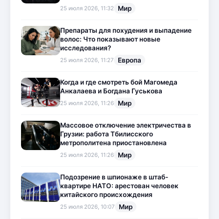
Мир
25 июля 2026, 11:32
Препараты для похудения и выпадение
волос: Что показывают новые
исследования?
Европа
25 июля 2026, 11:27
Когда и где смотреть бой Магомеда
Анкалаева и Богдана Гуськова
Мир
25 июля 2026, 11:26
Массовое отключение электричества в
Грузии: работа Тбилисского
метрополитена приостановлена
Мир
25 июля 2026, 11:26
Подозрение в шпионаже в штаб-
квартире НАТО: арестован человек
китайского происхождения
Мир
25 июля 2026, 10:07