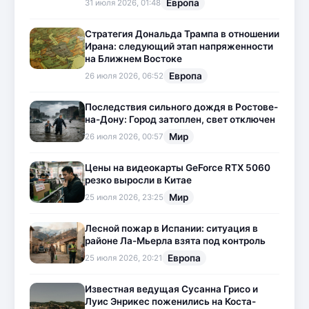
Европа
31 июля 2026, 01:48
Стратегия Дональда Трампа в отношении
Ирана: следующий этап напряженности
на Ближнем Востоке
Европа
26 июля 2026, 06:52
Последствия сильного дождя в Ростове-
на-Дону: Город затоплен, свет отключен
Мир
26 июля 2026, 00:57
Цены на видеокарты GeForce RTX 5060
резко выросли в Китае
Мир
25 июля 2026, 23:25
Лесной пожар в Испании: ситуация в
районе Ла-Мьерла взята под контроль
Европа
25 июля 2026, 20:21
Известная ведущая Сусанна Грисо и
Луис Энрикес поженились на Коста-