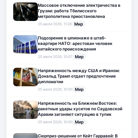
Массовое отключение электричества в
Грузии: работа Тбилисского
метрополитена приостановлена
Мир
25 июля 2026, 11:26
Подозрение в шпионаже в штаб-
квартире НАТО: арестован человек
китайского происхождения
Мир
25 июля 2026, 10:07
Напряженность между США и Ираном:
Дональд Трамп отдает предпочтение
дипломатии
Мир
25 июля 2026, 10:00
Напряженность на Ближнем Востоке:
ракетные удары хуситов по Саудовской
Аравии загоняют ситуацию в тупик
Мир
25 июля 2026, 10:00
Сюрприз-решение от Кейт Гарравей: В