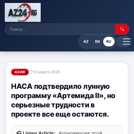
🔍
AZ
EN
RU
13 марта 2026
АЗИЯ
НАСА подтвердило лунную
программу «Артемида II», но
серьезные трудности в
проекте все еще остаются.
🎧 Listen Article:
Аудиоверсия этой