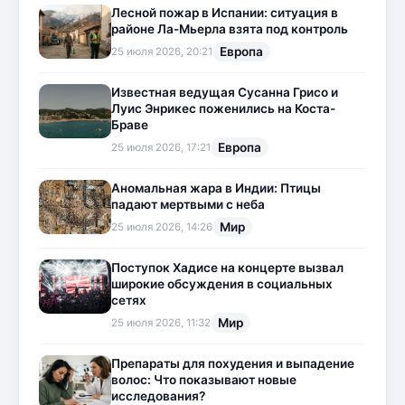
Лесной пожар в Испании: ситуация в
районе Ла-Мьерла взята под контроль
Европа
25 июля 2026, 20:21
Известная ведущая Сусанна Грисо и
Луис Энрикес поженились на Коста-
Браве
Европа
25 июля 2026, 17:21
Аномальная жара в Индии: Птицы
падают мертвыми с неба
Мир
25 июля 2026, 14:26
Поступок Хадисе на концерте вызвал
широкие обсуждения в социальных
сетях
Мир
25 июля 2026, 11:32
Препараты для похудения и выпадение
волос: Что показывают новые
исследования?