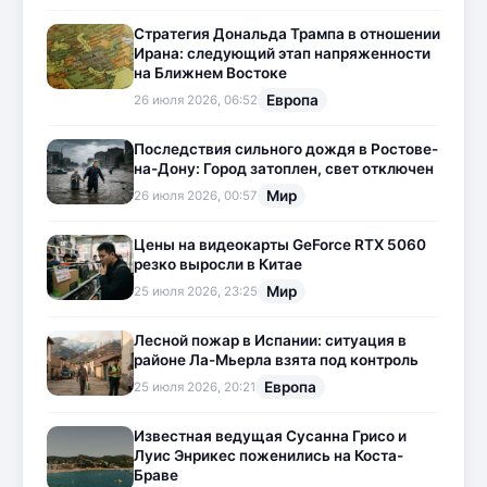
Стратегия Дональда Трампа в отношении
Ирана: следующий этап напряженности
на Ближнем Востоке
Европа
26 июля 2026, 06:52
Последствия сильного дождя в Ростове-
на-Дону: Город затоплен, свет отключен
Мир
26 июля 2026, 00:57
Цены на видеокарты GeForce RTX 5060
резко выросли в Китае
Мир
25 июля 2026, 23:25
Лесной пожар в Испании: ситуация в
районе Ла-Мьерла взята под контроль
Европа
25 июля 2026, 20:21
Известная ведущая Сусанна Грисо и
Луис Энрикес поженились на Коста-
Браве