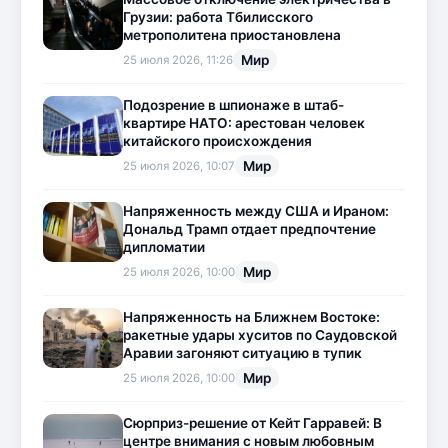
Грузии: работа Тбилисского
метрополитена приостановлена
Мир
25 июля 2026, 11:26
Подозрение в шпионаже в штаб-
квартире НАТО: арестован человек
китайского происхождения
Мир
25 июля 2026, 10:07
Напряженность между США и Ираном:
Дональд Трамп отдает предпочтение
дипломатии
Мир
25 июля 2026, 10:00
Напряженность на Ближнем Востоке:
ракетные удары хуситов по Саудовской
Аравии загоняют ситуацию в тупик
Мир
25 июля 2026, 10:00
Сюрприз-решение от Кейт Гарравей: В
центре внимания с новым любовным