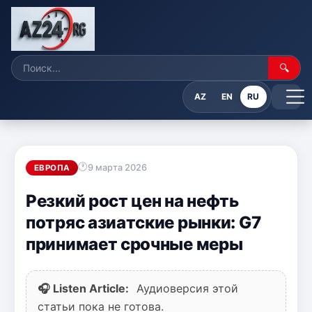
🔍
AZ
EN
RU
9 марта 2026
ЕВРОПА
Резкий рост цен на нефть
потряс азиатские рынки: G7
принимает срочные меры
🎧 Listen Article:
Аудиоверсия этой
статьи пока не готова.