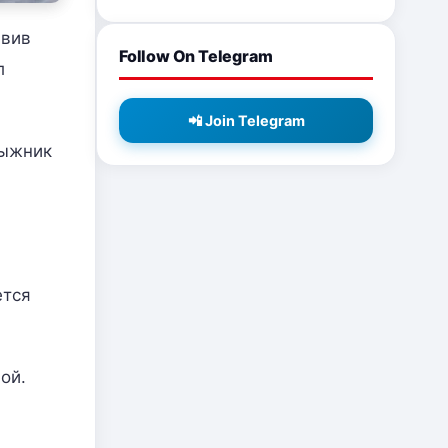
авив
Follow On Telegram
л
📲 Join Telegram
лыжник
ется
ой.