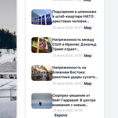
приостановлена
Подозрение в шпионаже
в штаб-квартире НАТО:
арестован человек
китайского
Мир
25 июля 2026, 10:07
происхождения
Напряженность между
США и Ираном: Дональд
Трамп отдает
предпочтение
Мир
25 июля 2026, 10:00
дипломатии
Напряженность на
Ближнем Востоке:
ракетные удары хуситов
по Саудовской Аравии
Мир
25 июля 2026, 10:00
загоняют ситуацию в
тупик
Сюрприз-решение от
Кейт Гарравей: В центре
внимания с новым
любовным
25 июля 2026, 09:59
приключением
Европа