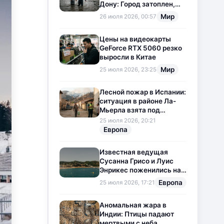
Дону: Город затоплен,
свет отключен
Мир
26 июля 2026, 00:57
Цены на видеокарты
GeForce RTX 5060 резко
выросли в Китае
Мир
25 июля 2026, 23:25
Лесной пожар в Испании:
ситуация в районе Ла-
Мьерла взята под
контроль
25 июля 2026, 20:21
Европа
Известная ведущая
Сусанна Грисо и Луис
Энрикес поженились на
Коста-Браве
Европа
25 июля 2026, 17:21
Аномальная жара в
Индии: Птицы падают
мертвыми с неба