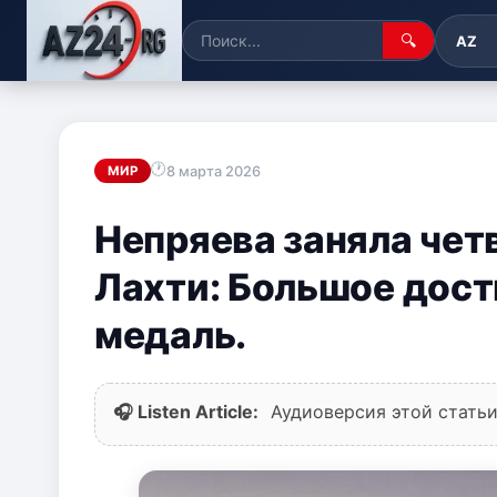
🔍
AZ
8 марта 2026
МИР
Непряева заняла четв
Лахти: Большое дос
медаль.
🎧 Listen Article:
Аудиоверсия этой статьи 