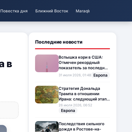
Повестка дня
Ближний Восток
Maraqlı
Последние новости
Вспышка кори в США:
а в
Отмечен рекордный
показатель за последние
35 лет
Европа
31 июля 2026, 01:48
Стратегия Дональда
Трампа в отношении
Ирана: следующий этап
напряженности на
26 июля 2026, 06:52
Ближнем Востоке
Европа
Последствия сильного
дождя в Ростове-на-