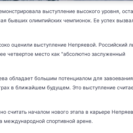
емонстрировала выступление высокого уровня, ост
чая бывших олимпийских чемпионок. Ее успех вызва
соко оценили выступление Непряевой. Российский 
ее четвертое место как "абсолютно заслуженный
ева обладает большим потенциалом для завоевания
грах в ближайшем будущем. Это выступление счита
но считать началом нового этапа в карьере Непряев
на международной спортивной арене.