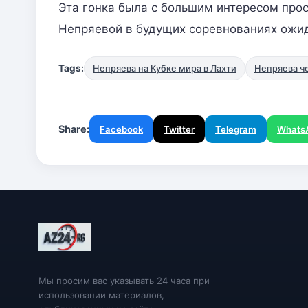
Эта гонка была с большим интересом про
Непряевой в будущих соревнованиях ожи
Tags:
Непряева на Кубке мира в Лахти
Непряева че
Share:
Facebook
Twitter
Telegram
Whats
Мы просим вас указывать 24 часа при
использовании материалов,