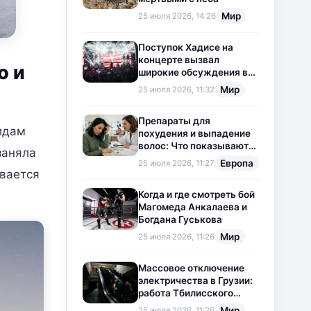
Мир
25 июля 2026, 14:26
Поступок Хадисе на
концерте вызвал
о и
широкие обсуждения в
социальных сетях
Мир
25 июля 2026, 11:32
Препараты для
идам
похудения и выпадение
волос: Что показывают
заняла
новые исследования?
Европа
25 июля 2026, 11:27
ивается
Когда и где смотреть бой
Магомеда Анкалаева и
Богдана Гуськова
Мир
25 июля 2026, 11:26
Массовое отключение
электричества в Грузии:
работа Тбилисского
метрополитена
Мир
25 июля 2026, 11:26