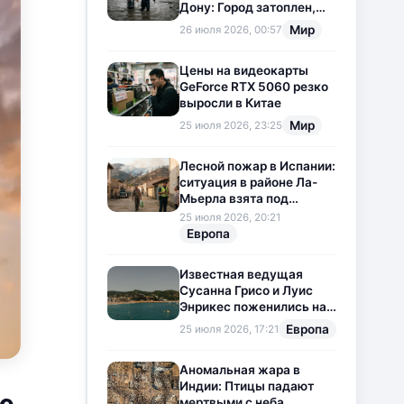
Дону: Город затоплен,
свет отключен
Мир
26 июля 2026, 00:57
Цены на видеокарты
GeForce RTX 5060 резко
выросли в Китае
Мир
25 июля 2026, 23:25
Лесной пожар в Испании:
ситуация в районе Ла-
Мьерла взята под
контроль
25 июля 2026, 20:21
Европа
Известная ведущая
Сусанна Грисо и Луис
Энрикес поженились на
Коста-Браве
Европа
25 июля 2026, 17:21
Аномальная жара в
Индии: Птицы падают
е
мертвыми с неба