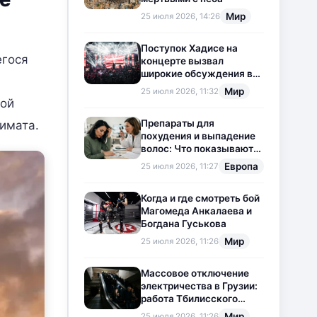
Мир
25 июля 2026, 14:26
Поступок Хадисе на
егося
концерте вызвал
широкие обсуждения в
социальных сетях
Мир
25 июля 2026, 11:32
ной
Препараты для
имата.
похудения и выпадение
волос: Что показывают
новые исследования?
Европа
25 июля 2026, 11:27
Когда и где смотреть бой
Магомеда Анкалаева и
Богдана Гуськова
Мир
25 июля 2026, 11:26
Массовое отключение
электричества в Грузии:
работа Тбилисского
метрополитена
Мир
25 июля 2026, 11:26