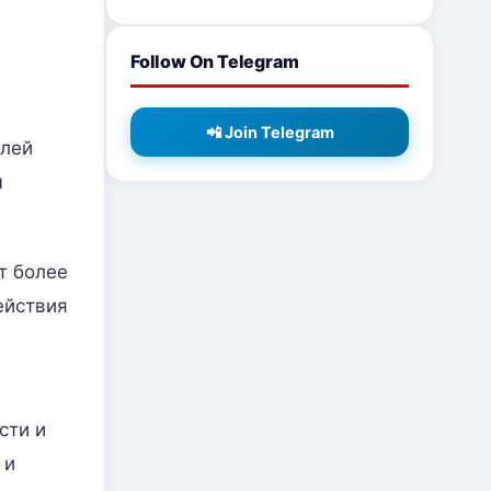
Follow On Telegram
📲 Join Telegram
елей
м
т более
ействия
сти и
 и