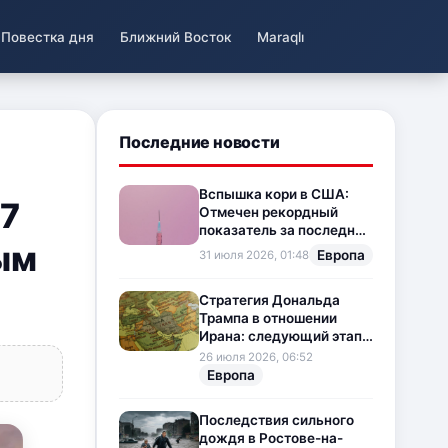
Повестка дня
Ближний Восток
Maraqlı
Последние новости
Вспышка кори в США:
27
Отмечен рекордный
показатель за последние
ым
35 лет
Европа
31 июля 2026, 01:48
Стратегия Дональда
Трампа в отношении
Ирана: следующий этап
напряженности на
26 июля 2026, 06:52
Ближнем Востоке
Европа
Последствия сильного
дождя в Ростове-на-