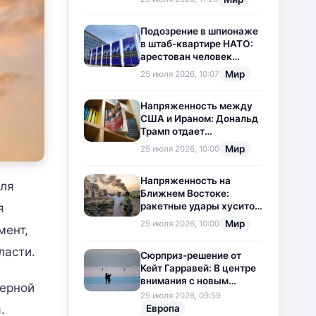
приостановлена
Подозрение в шпионаже
в штаб-квартире НАТО:
арестован человек
китайского
Мир
25 июля 2026, 10:07
происхождения
Напряженность между
США и Ираном: Дональд
Трамп отдает
предпочтение
Мир
25 июля 2026, 10:00
дипломатии
Напряженность на
для
Ближнем Востоке:
ракетные удары хуситов
я
по Саудовской Аравии
Мир
25 июля 2026, 10:00
мент,
загоняют ситуацию в
тупик
ласти.
Сюрприз-решение от
Кейт Гарравей: В центре
внимания с новым
дерной
любовным
25 июля 2026, 09:59
приключением
Европа
.