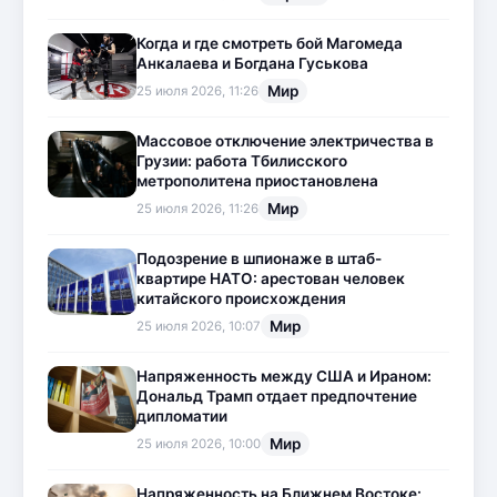
Когда и где смотреть бой Магомеда
Анкалаева и Богдана Гуськова
Мир
25 июля 2026, 11:26
Массовое отключение электричества в
Грузии: работа Тбилисского
метрополитена приостановлена
Мир
25 июля 2026, 11:26
Подозрение в шпионаже в штаб-
квартире НАТО: арестован человек
китайского происхождения
Мир
25 июля 2026, 10:07
Напряженность между США и Ираном:
Дональд Трамп отдает предпочтение
дипломатии
Мир
25 июля 2026, 10:00
Напряженность на Ближнем Востоке: