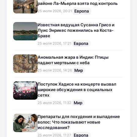
районе Ла-Мьерла взята под контроль
Европа
25 июля 2026, 20:21
Известная ведущая Сусанна Грисо и
Луис Энрикес поженились на Коста-
Браве
Европа
25 июля 2026, 17:21
Аномальная жара в Индии: Птицы
падают мертвыми с неба
Мир
25 июля 2026, 14:26
Поступок Хадисе на концерте вызвал
широкие обсуждения в социальных
сетях
Мир
25 июля 2026, 11:32
Препараты для похудения и выпадение
волос: Что показывают новые
исследования?
Европа
25 июля 2026, 11:27