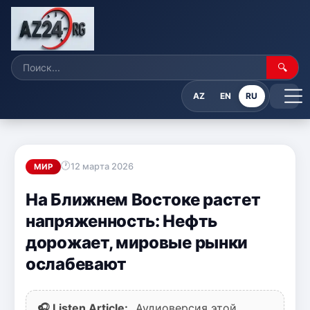
🔍
AZ
EN
RU
12 марта 2026
МИР
На Ближнем Востоке растет
напряженность: Нефть
дорожает, мировые рынки
ослабевают
🎧 Listen Article:
Аудиоверсия этой