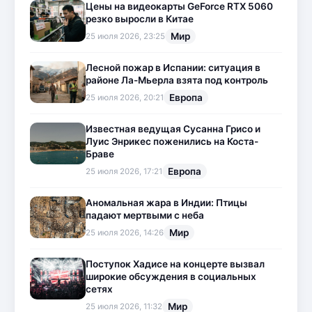
Цены на видеокарты GeForce RTX 5060
резко выросли в Китае
Мир
25 июля 2026, 23:25
Лесной пожар в Испании: ситуация в
районе Ла-Мьерла взята под контроль
Европа
25 июля 2026, 20:21
Известная ведущая Сусанна Грисо и
Луис Энрикес поженились на Коста-
Браве
Европа
25 июля 2026, 17:21
Аномальная жара в Индии: Птицы
падают мертвыми с неба
Мир
25 июля 2026, 14:26
Поступок Хадисе на концерте вызвал
широкие обсуждения в социальных
сетях
Мир
25 июля 2026, 11:32