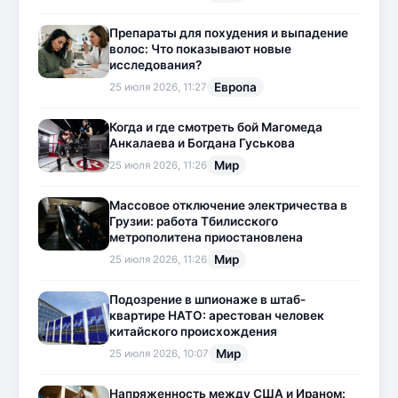
Препараты для похудения и выпадение
волос: Что показывают новые
исследования?
Европа
25 июля 2026, 11:27
Когда и где смотреть бой Магомеда
Анкалаева и Богдана Гуськова
Мир
25 июля 2026, 11:26
Массовое отключение электричества в
Грузии: работа Тбилисского
метрополитена приостановлена
Мир
25 июля 2026, 11:26
Подозрение в шпионаже в штаб-
квартире НАТО: арестован человек
китайского происхождения
Мир
25 июля 2026, 10:07
Напряженность между США и Ираном: