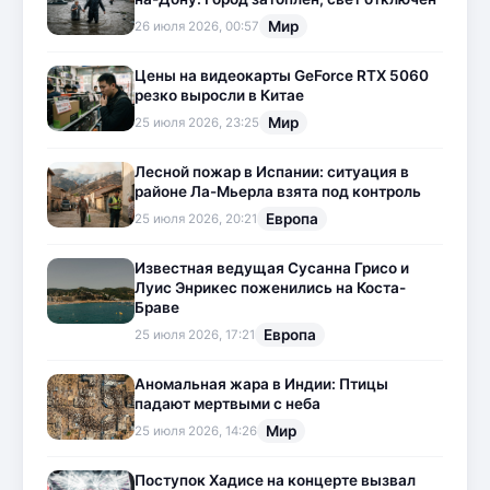
Мир
26 июля 2026, 00:57
Цены на видеокарты GeForce RTX 5060
резко выросли в Китае
Мир
25 июля 2026, 23:25
Лесной пожар в Испании: ситуация в
районе Ла-Мьерла взята под контроль
Европа
25 июля 2026, 20:21
Известная ведущая Сусанна Грисо и
Луис Энрикес поженились на Коста-
Браве
Европа
25 июля 2026, 17:21
Аномальная жара в Индии: Птицы
падают мертвыми с неба
Мир
25 июля 2026, 14:26
Поступок Хадисе на концерте вызвал