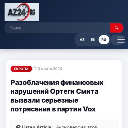
🔍
AZ
EN
RU
10 марта 2026
ЕВРОПА
Разоблачения финансовых
нарушений Ортеги Смита
вызвали серьезные
потрясения в партии Vox
🎧 Listen Article:
Аудиоверсия этой