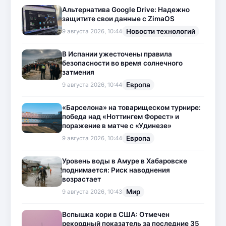
Альтернатива Google Drive: Надежно
защитите свои данные с ZimaOS
Новости технологий
9 августа 2026, 10:44
В Испании ужесточены правила
безопасности во время солнечного
затмения
Европа
9 августа 2026, 10:44
«Барселона» на товарищеском турнире:
победа над «Ноттингем Форест» и
поражение в матче с «Удинезе»
Европа
9 августа 2026, 10:44
Уровень воды в Амуре в Хабаровске
поднимается: Риск наводнения
возрастает
Мир
9 августа 2026, 10:43
Вспышка кори в США: Отмечен
рекордный показатель за последние 35