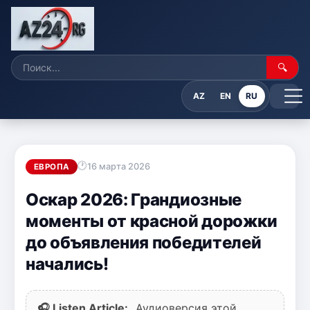
🔍
AZ
EN
RU
16 марта 2026
ЕВРОПА
Оскар 2026: Грандиозные
моменты от красной дорожки
до объявления победителей
начались!
🎧 Listen Article:
Аудиоверсия этой