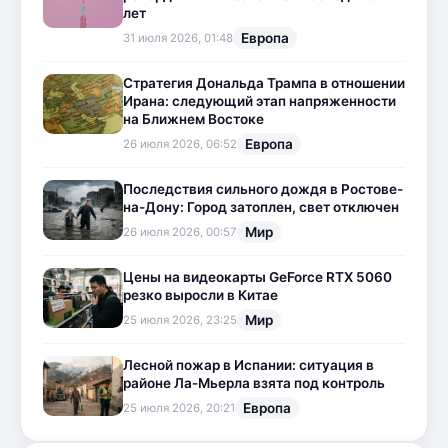
лет
Европа
31 июля 2026, 01:48
Стратегия Дональда Трампа в отношении
Ирана: следующий этап напряженности
на Ближнем Востоке
Европа
26 июля 2026, 06:52
Последствия сильного дождя в Ростове-
на-Дону: Город затоплен, свет отключен
Мир
26 июля 2026, 00:57
Цены на видеокарты GeForce RTX 5060
резко выросли в Китае
Мир
25 июля 2026, 23:25
Лесной пожар в Испании: ситуация в
районе Ла-Мьерла взята под контроль
Европа
25 июля 2026, 20:21