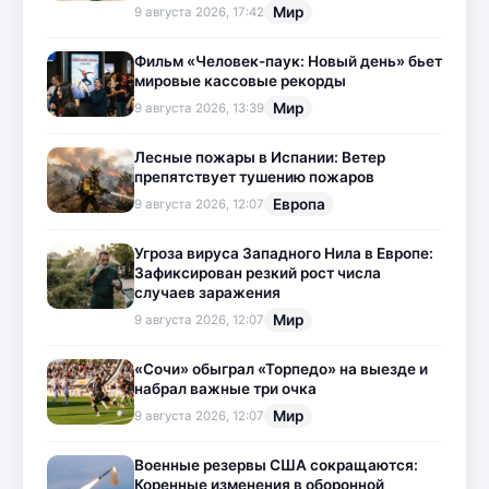
Мир
9 августа 2026, 17:42
Фильм «Человек-паук: Новый день» бьет
мировые кассовые рекорды
Мир
9 августа 2026, 13:39
Лесные пожары в Испании: Ветер
препятствует тушению пожаров
Европа
9 августа 2026, 12:07
Угроза вируса Западного Нила в Европе:
Зафиксирован резкий рост числа
случаев заражения
Мир
9 августа 2026, 12:07
«Сочи» обыграл «Торпедо» на выезде и
набрал важные три очка
Мир
9 августа 2026, 12:07
Военные резервы США сокращаются:
Коренные изменения в оборонной