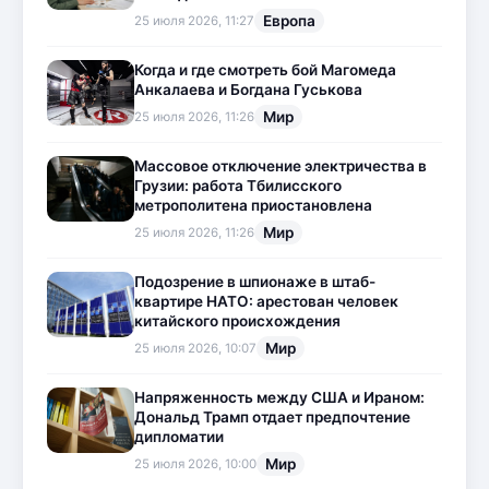
Европа
25 июля 2026, 11:27
Когда и где смотреть бой Магомеда
Анкалаева и Богдана Гуськова
Мир
25 июля 2026, 11:26
Массовое отключение электричества в
Грузии: работа Тбилисского
метрополитена приостановлена
Мир
25 июля 2026, 11:26
Подозрение в шпионаже в штаб-
квартире НАТО: арестован человек
китайского происхождения
Мир
25 июля 2026, 10:07
Напряженность между США и Ираном:
Дональд Трамп отдает предпочтение
дипломатии
Мир
25 июля 2026, 10:00