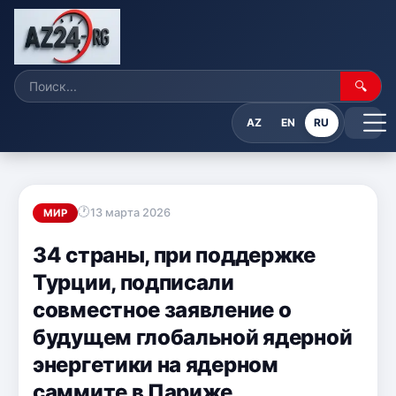
🔍
AZ
EN
RU
13 марта 2026
МИР
34 страны, при поддержке
Турции, подписали
совместное заявление о
будущем глобальной ядерной
энергетики на ядерном
саммите в Париже