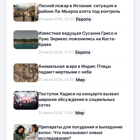
Лесной пожар в Испании: ситуация в
районе Ла-Мьерла взята под контроль
Европа
25 июля 2026, 20:21
Известная ведущая Сусанна Грисо и
Луис Энрикес поженились на Коста-
Браве
Европа
25 июля 2026, 17:21
Аномальная жара в Индии: Птицы
падают мертвыми с неба
Мир
25 июля 2026, 14:26
Поступок Хадисе на концерте вызвал
широкие обсуждения в социальных
сетях
Мир
25 июля 2026, 11:32
Препараты для похудения и выпадение
волос: Что показывают новые
исследования?