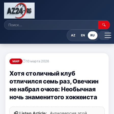
🔍
AZ
EN
RU
10 марта 2026
МИР
Хотя столичный клуб
отличился семь раз, Овечкин
не набрал очков: Необычная
ночь знаменитого хоккеиста
🎧 Listen Article:
Аудиоверсия этой