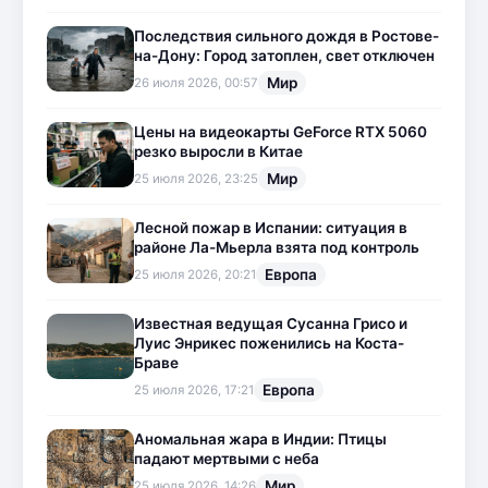
Последствия сильного дождя в Ростове-
на-Дону: Город затоплен, свет отключен
Мир
26 июля 2026, 00:57
Цены на видеокарты GeForce RTX 5060
резко выросли в Китае
Мир
25 июля 2026, 23:25
Лесной пожар в Испании: ситуация в
районе Ла-Мьерла взята под контроль
Европа
25 июля 2026, 20:21
Известная ведущая Сусанна Грисо и
Луис Энрикес поженились на Коста-
Браве
Европа
25 июля 2026, 17:21
Аномальная жара в Индии: Птицы
падают мертвыми с неба
Мир
25 июля 2026, 14:26