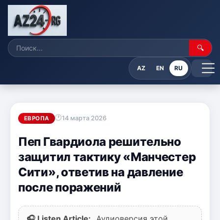
🔍
AZ
EN
RU
14 марта 2026
ЕВРОПА
Пеп Гвардиола решительно
защитил тактику «Манчестер
Сити», ответив на давление
после поражений
🎧 Listen Article:
Аудиоверсия этой