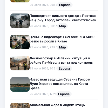
Европа
26 июля 2026, 06:52
Последствия сильного дождя в Ростове-
на-Дону: Город затоплен, свет отключен
Мир
26 июля 2026, 00:57
Цены на видеокарты GeForce RTX 5060
резко выросли в Китае
Мир
25 июля 2026, 23:25
Лесной пожар в Испании: ситуация в
районе Ла-Мьерла взята под контроль
Европа
25 июля 2026, 20:21
Известная ведущая Сусанна Грисо и
Луис Энрикес поженились на Коста-
Браве
Европа
25 июля 2026, 17:21
Аномальная жара в Индии: Птицы