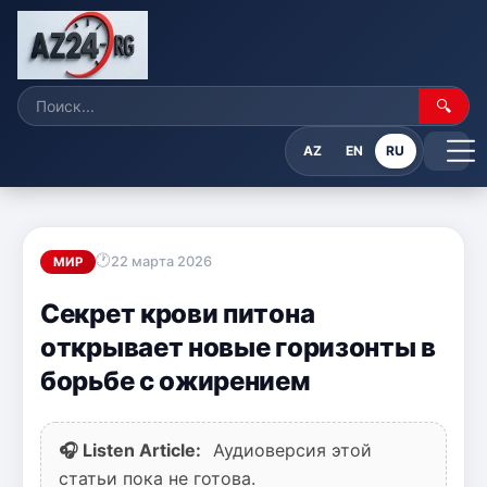
🔍
AZ
EN
RU
22 марта 2026
МИР
Секрет крови питона
открывает новые горизонты в
борьбе с ожирением
🎧 Listen Article:
Аудиоверсия этой
статьи пока не готова.