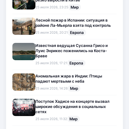
резко выросли в Китае
Мир
25 июля 2026, 23:25
Лесной пожар в Испании: ситуация в
районе Ла-Мьерла взята под контроль
Европа
25 июля 2026, 20:21
Известная ведущая Сусанна Грисо и
Луис Энрикес поженились на Коста-
Браве
Европа
25 июля 2026, 17:21
Аномальная жара в Индии: Птицы
падают мертвыми с неба
Мир
25 июля 2026, 14:26
Поступок Хадисе на концерте вызвал
широкие обсуждения в социальных
сетях
Мир
25 июля 2026, 11:32