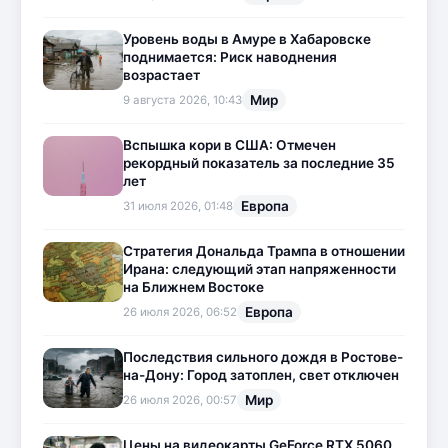
Уровень воды в Амуре в Хабаровске
поднимается: Риск наводнения
возрастает
Мир
9 августа 2026, 10:43
Вспышка кори в США: Отмечен
рекордный показатель за последние 35
лет
Европа
31 июля 2026, 01:48
Стратегия Дональда Трампа в отношении
Ирана: следующий этап напряженности
на Ближнем Востоке
Европа
26 июля 2026, 06:52
Последствия сильного дождя в Ростове-
на-Дону: Город затоплен, свет отключен
Мир
26 июля 2026, 00:57
Цены на видеокарты GeForce RTX 5060