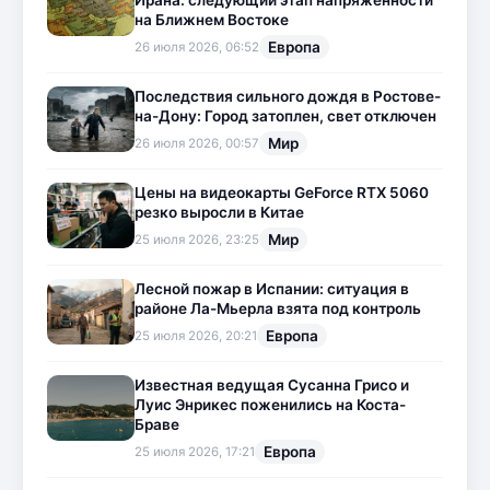
Ирана: следующий этап напряженности
на Ближнем Востоке
Европа
26 июля 2026, 06:52
Последствия сильного дождя в Ростове-
на-Дону: Город затоплен, свет отключен
Мир
26 июля 2026, 00:57
Цены на видеокарты GeForce RTX 5060
резко выросли в Китае
Мир
25 июля 2026, 23:25
Лесной пожар в Испании: ситуация в
районе Ла-Мьерла взята под контроль
Европа
25 июля 2026, 20:21
Известная ведущая Сусанна Грисо и
Луис Энрикес поженились на Коста-
Браве
Европа
25 июля 2026, 17:21