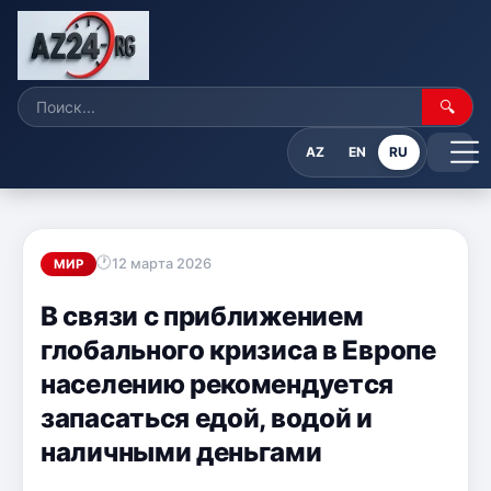
🔍
AZ
EN
RU
12 марта 2026
МИР
В связи с приближением
глобального кризиса в Европе
населению рекомендуется
запасаться едой, водой и
наличными деньгами