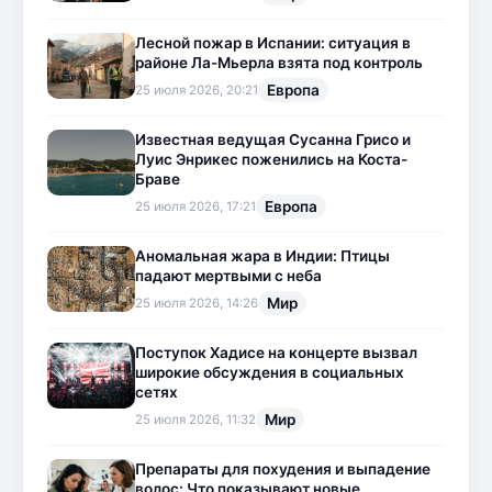
Лесной пожар в Испании: ситуация в
районе Ла-Мьерла взята под контроль
Европа
25 июля 2026, 20:21
Известная ведущая Сусанна Грисо и
Луис Энрикес поженились на Коста-
Браве
Европа
25 июля 2026, 17:21
Аномальная жара в Индии: Птицы
падают мертвыми с неба
Мир
25 июля 2026, 14:26
Поступок Хадисе на концерте вызвал
широкие обсуждения в социальных
сетях
Мир
25 июля 2026, 11:32
Препараты для похудения и выпадение
волос: Что показывают новые