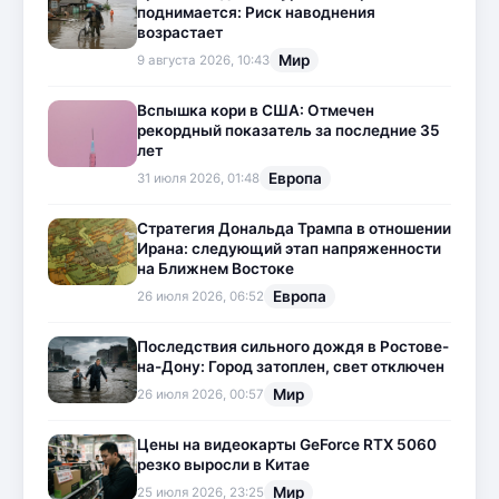
поднимается: Риск наводнения
возрастает
Мир
9 августа 2026, 10:43
Вспышка кори в США: Отмечен
рекордный показатель за последние 35
лет
Европа
31 июля 2026, 01:48
Стратегия Дональда Трампа в отношении
Ирана: следующий этап напряженности
на Ближнем Востоке
Европа
26 июля 2026, 06:52
Последствия сильного дождя в Ростове-
на-Дону: Город затоплен, свет отключен
Мир
26 июля 2026, 00:57
Цены на видеокарты GeForce RTX 5060
резко выросли в Китае
Мир
25 июля 2026, 23:25