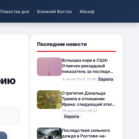
Повестка дня
Ближний Восток
Maraqlı
Последние новости
Вспышка кори в США:
Отмечен рекордный
показатель за последние
рию
35 лет
Европа
31 июля 2026, 01:48
Стратегия Дональда
Трампа в отношении
Ирана: следующий этап
напряженности на
26 июля 2026, 06:52
Ближнем Востоке
Европа
Последствия сильного
дождя в Ростове-на-