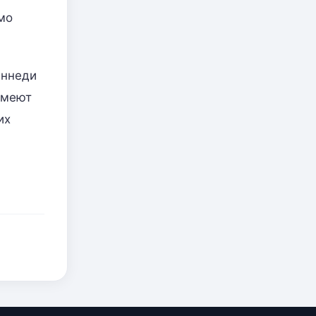
мо
еннеди
имеют
их