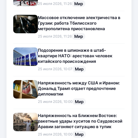
Мир
25 июля 2026, 11:26
Массовое отключение электричества в
Грузии: работа Тбилисского
метрополитена приостановлена
Мир
25 июля 2026, 11:26
Подозрение в шпионаже в штаб-
квартире НАТО: арестован человек
китайского происхождения
Мир
25 июля 2026, 10:07
Напряженность между США и Ираном:
Дональд Трамп отдает предпочтение
дипломатии
Мир
25 июля 2026, 10:00
Напряженность на Ближнем Востоке:
ракетные удары хуситов по Саудовской
Аравии загоняют ситуацию в тупик
Мир
25 июля 2026, 10:00