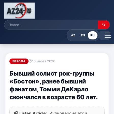
🔍
AZ
EN
RU
10 марта 2026
ЕВРОПА
Бывший солист рок-группы
«Бостон», ранее бывший
фанатом, Томми ДеКарло
скончался в возрасте 60 лет.
🎧 Listen Article:
Аудиоверсия этой