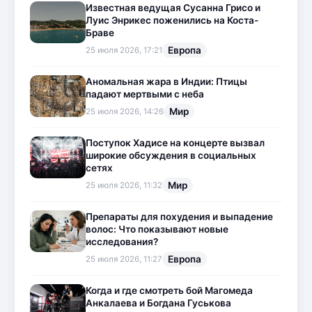
Известная ведущая Сусанна Грисо и
Луис Энрикес поженились на Коста-
Браве
Европа
25 июля 2026, 17:21
Аномальная жара в Индии: Птицы
падают мертвыми с неба
Мир
25 июля 2026, 14:26
Поступок Хадисе на концерте вызвал
широкие обсуждения в социальных
сетях
Мир
25 июля 2026, 11:32
Препараты для похудения и выпадение
волос: Что показывают новые
исследования?
Европа
25 июля 2026, 11:27
Когда и где смотреть бой Магомеда
Анкалаева и Богдана Гуськова