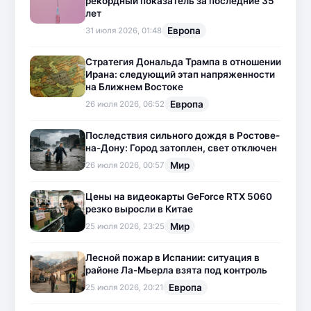
рекордный показатель за последние 35
лет
Европа
31 июля 2026, 01:48
Стратегия Дональда Трампа в отношении
Ирана: следующий этап напряженности
на Ближнем Востоке
Европа
26 июля 2026, 06:52
Последствия сильного дождя в Ростове-
на-Дону: Город затоплен, свет отключен
Мир
26 июля 2026, 00:57
Цены на видеокарты GeForce RTX 5060
резко выросли в Китае
Мир
25 июля 2026, 23:25
Лесной пожар в Испании: ситуация в
районе Ла-Мьерла взята под контроль
Европа
25 июля 2026, 20:21