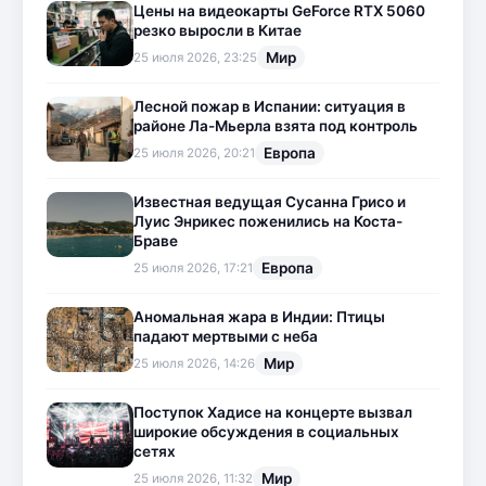
Цены на видеокарты GeForce RTX 5060
резко выросли в Китае
Мир
25 июля 2026, 23:25
Лесной пожар в Испании: ситуация в
районе Ла-Мьерла взята под контроль
Европа
25 июля 2026, 20:21
Известная ведущая Сусанна Грисо и
Луис Энрикес поженились на Коста-
Браве
Европа
25 июля 2026, 17:21
Аномальная жара в Индии: Птицы
падают мертвыми с неба
Мир
25 июля 2026, 14:26
Поступок Хадисе на концерте вызвал
широкие обсуждения в социальных
сетях
Мир
25 июля 2026, 11:32