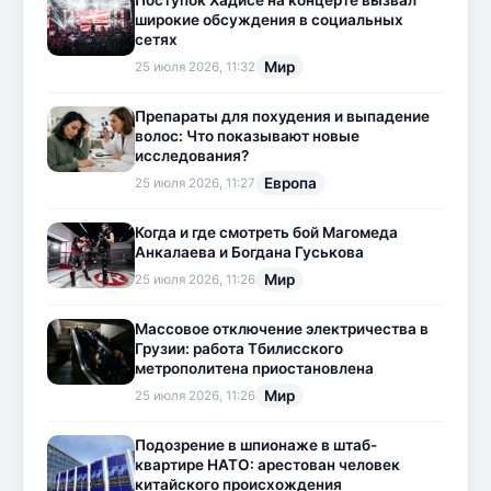
Поступок Хадисе на концерте вызвал
широкие обсуждения в социальных
сетях
Мир
25 июля 2026, 11:32
Препараты для похудения и выпадение
волос: Что показывают новые
исследования?
Европа
25 июля 2026, 11:27
Когда и где смотреть бой Магомеда
Анкалаева и Богдана Гуськова
Мир
25 июля 2026, 11:26
Массовое отключение электричества в
Грузии: работа Тбилисского
метрополитена приостановлена
Мир
25 июля 2026, 11:26
Подозрение в шпионаже в штаб-
квартире НАТО: арестован человек
китайского происхождения