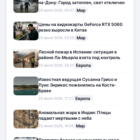
на-Дону: Город затоплен, свет отключен
Мир
26 июля 2026, 00:57
Цены на видеокарты GeForce RTX 5060
резко выросли в Китае
Мир
25 июля 2026, 23:25
Лесной пожар в Испании: ситуация в
районе Ла-Мьерла взята под контроль
Европа
25 июля 2026, 20:21
Известная ведущая Сусанна Грисо и
Луис Энрикес поженились на Коста-
Браве
Европа
25 июля 2026, 17:21
Аномальная жара в Индии: Птицы
падают мертвыми с неба
Мир
25 июля 2026, 14:26