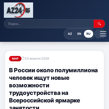
🔍
AZ
EN
RU
23 апреля 2026
МИР
В России около полумиллиона
человек ищут новые
возможности
трудоустройства на
Всероссийской ярмарке
занятости.