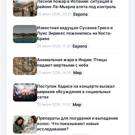
Лесной пожар в Испании: ситуация в
районе Ла-Мьерла взята под контроль
Европа
25 июля 2026, 20:21
Известная ведущая Сусанна Грисо и
Луис Энрикес поженились на Коста-
Браве
Европа
25 июля 2026, 17:21
Аномальная жара в Индии: Птицы
падают мертвыми с неба
Мир
25 июля 2026, 14:26
Поступок Хадисе на концерте вызвал
широкие обсуждения в социальных
сетях
Мир
25 июля 2026, 11:32
Препараты для похудения и выпадение
волос: Что показывают новые
исследования?