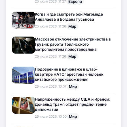
Европа
25 июля 2026, 11:27
Когда и где смотреть бой Магомеда
Анкалаева и Богдана Гуськова
Мир
25 июля 2026, 11:26
Массовое отключение электричества в
Грузии: работа Тбилисского
метрополитена приостановлена
Мир
25 июля 2026, 11:26
Подозрение в шпионаже в штаб-
квартире НАТО: арестован человек
китайского происхождения
Мир
25 июля 2026, 10:07
Напряженность между США и Ираном:
Дональд Трамп отдает предпочтение
дипломатии
Мир
25 июля 2026, 10:00