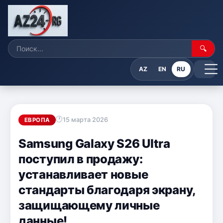
🔍
AZ
EN
RU
15 марта 2026
ЕВРОПА
Samsung Galaxy S26 Ultra
поступил в продажу:
устанавливает новые
стандарты благодаря экрану,
защищающему личные
данные!