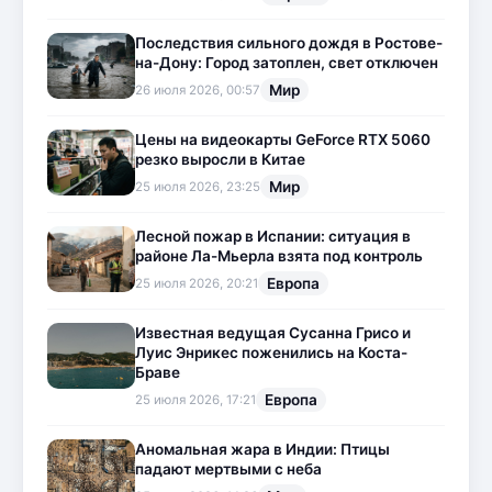
Последствия сильного дождя в Ростове-
на-Дону: Город затоплен, свет отключен
Мир
26 июля 2026, 00:57
Цены на видеокарты GeForce RTX 5060
резко выросли в Китае
Мир
25 июля 2026, 23:25
Лесной пожар в Испании: ситуация в
районе Ла-Мьерла взята под контроль
Европа
25 июля 2026, 20:21
Известная ведущая Сусанна Грисо и
Луис Энрикес поженились на Коста-
Браве
Европа
25 июля 2026, 17:21
Аномальная жара в Индии: Птицы
падают мертвыми с неба