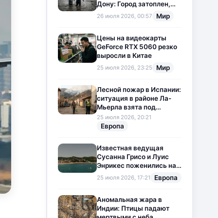
Дону: Город затоплен,
свет отключен
Мир
26 июля 2026, 00:57
Цены на видеокарты
GeForce RTX 5060 резко
выросли в Китае
Мир
25 июля 2026, 23:25
Лесной пожар в Испании:
ситуация в районе Ла-
Мьерла взята под
контроль
25 июля 2026, 20:21
Европа
Известная ведущая
Сусанна Грисо и Луис
Энрикес поженились на
Коста-Браве
Европа
25 июля 2026, 17:21
Аномальная жара в
Индии: Птицы падают
мертвыми с неба