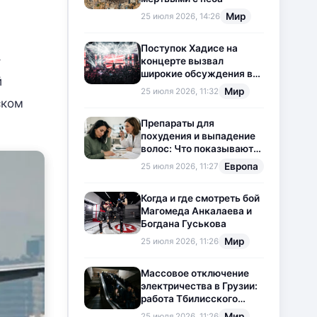
Мир
25 июля 2026, 14:26
Поступок Хадисе на
–
концерте вызвал
широкие обсуждения в
й
социальных сетях
Мир
25 июля 2026, 11:32
ском
Препараты для
похудения и выпадение
волос: Что показывают
новые исследования?
Европа
25 июля 2026, 11:27
Когда и где смотреть бой
Магомеда Анкалаева и
Богдана Гуськова
Мир
25 июля 2026, 11:26
Массовое отключение
электричества в Грузии:
работа Тбилисского
метрополитена
Мир
25 июля 2026, 11:26