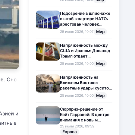
приостановлена
Подозрение в шпионаже
в штаб-квартире НАТО:
арестован человек
китайского
Мир
25 июля 2026, 10:07
происхождения
Напряженность между
США и Ираном: Дональд
Трамп отдает
предпочтение
Мир
25 июля 2026, 10:00
дипломатии
Напряженность на
в. Оно
Ближнем Востоке:
ракетные удары хуситов
по Саудовской Аравии
Мир
25 июля 2026, 10:00
загоняют ситуацию в
тупик
Сюрприз-решение от
Азией и
Кейт Гарравей: В центре
внимания с новым
зитные
любовным
25 июля 2026, 09:59
приключением
Европа