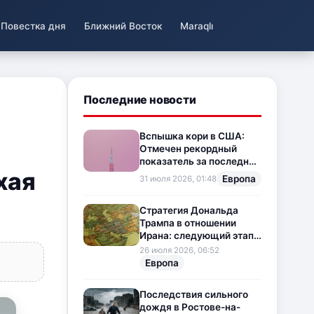
Повестка дня
Ближний Восток
Maraqlı
Последние новости
Вспышка кори в США:
Отмечен рекордный
показатель за последние
хая
35 лет
Европа
31 июля 2026, 01:48
Стратегия Дональда
Трампа в отношении
Ирана: следующий этап
напряженности на
26 июля 2026, 06:52
Ближнем Востоке
Европа
Последствия сильного
дождя в Ростове-на-