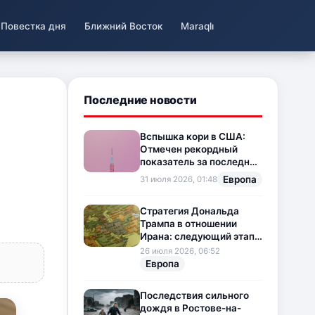
Повестка дня
Ближний Восток
Maraqlı
Последние новости
Вспышка кори в США:
Отмечен рекордный
показатель за последние
35 лет
Европа
31 июля 2026, 01:48
Стратегия Дональда
Трампа в отношении
Ирана: следующий этап
напряженности на
26 июля 2026, 06:52
Ближнем Востоке
Европа
Последствия сильного
дождя в Ростове-на-