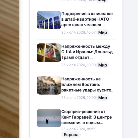
приостановлена
Подозрение в шпионаже
в штаб-квартире НАТО:
арестован человек
китайского
Мир
25 июля 2026, 10:07
происхождения
Напряженность между
США и Ираном: Дональд
Трамп отдает
предпочтение
Мир
25 июля 2026, 10:00
дипломатии
Напряженность на
Ближнем Востоке:
ракетные удары хуситов
по Саудовской Аравии
Мир
25 июля 2026, 10:00
загоняют ситуацию в
тупик
Сюрприз-решение от
Кейт Гарравей: В центре
внимания с новым
любовным
25 июля 2026, 09:59
приключением
Европа