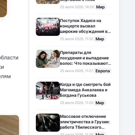
Мир
25 июля 2026, 14:26
Поступок Хадисе на
концерте вызвал
широкие обсуждения в
социальных сетях
Мир
25 июля 2026, 11:32
Препараты для
области
похудения и выпадение
волос: Что показывают
ки
новые исследования?
Европа
25 июля 2026, 11:27
елям
Когда и где смотреть бой
Магомеда Анкалаева и
Богдана Гуськова
Мир
25 июля 2026, 11:26
Массовое отключение
электричества в Грузии:
работа Тбилисского
метрополитена
Мир
25 июля 2026, 11:26