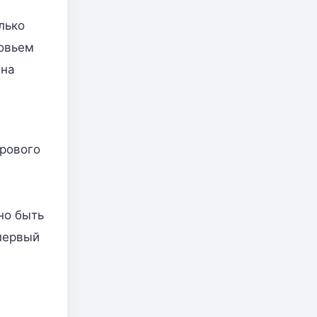
лько
ровьем
жна
рового
но быть
первый