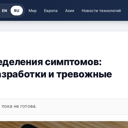
EN
RU
Мир
Европа
Азия
Новости технологий
еделения симптомов:
зработки и тревожные
пока не готова.