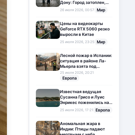
Дону: Город затоплен,
свет отключен
Мир
26 июля 2026, 00:57
Цены на видеокарты
GeForce RTX 5060 резко
выросли в Китае
Мир
25 июля 2026, 23:25
Лесной пожар в Испании:
ситуация в районе Ла-
Мьерла взята под
контроль
25 июля 2026, 20:21
Европа
Известная ведущая
Сусанна Грисо и Луис
Энрикес поженились на
Коста-Браве
Европа
25 июля 2026, 17:21
Аномальная жара в
Индии: Птицы падают
мертвыми с неба