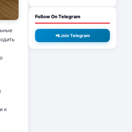
Follow On Telegram
льные
📲 Join Telegram
водить
о
к
и к