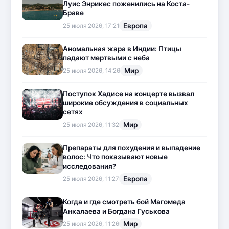
Луис Энрикес поженились на Коста-
Браве
Европа
25 июля 2026, 17:21
Аномальная жара в Индии: Птицы
падают мертвыми с неба
Мир
25 июля 2026, 14:26
Поступок Хадисе на концерте вызвал
широкие обсуждения в социальных
сетях
Мир
25 июля 2026, 11:32
Препараты для похудения и выпадение
волос: Что показывают новые
исследования?
Европа
25 июля 2026, 11:27
Когда и где смотреть бой Магомеда
Анкалаева и Богдана Гуськова
Мир
25 июля 2026, 11:26