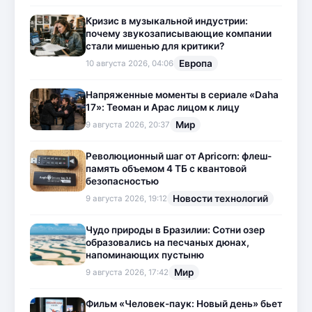
Кризис в музыкальной индустрии:
почему звукозаписывающие компании
стали мишенью для критики?
Европа
10 августа 2026, 04:06
Напряженные моменты в сериале «Daha
17»: Теоман и Арас лицом к лицу
Мир
9 августа 2026, 20:37
Революционный шаг от Apricorn: флеш-
память объемом 4 ТБ с квантовой
безопасностью
Новости технологий
9 августа 2026, 19:12
Чудо природы в Бразилии: Сотни озер
образовались на песчаных дюнах,
напоминающих пустыню
Мир
9 августа 2026, 17:42
Фильм «Человек-паук: Новый день» бьет