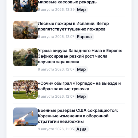
мировые кассовые рекорды
Мир
9 августа 2026, 13:39
Лесные пожары в Испании: Ветер
препятствует тушению пожаров
Европа
9 августа 2026, 12:07
Угроза вируса Западного Нила в Европе:
Зафиксирован резкий рост числа
случаев заражения
Мир
9 августа 2026, 12:07
«Сочи» обыграл «Торпедо» на выезде и
набрал важные три очка
Мир
9 августа 2026, 12:07
Военные резервы США сокращаются:
Коренные изменения в оборонной
стратегии неизбежны
Азия
9 августа 2026, 11:35