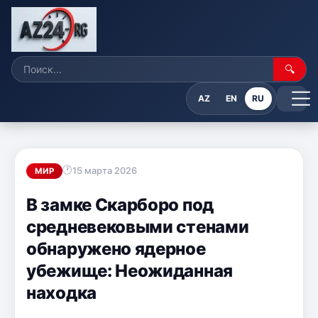
🔍
AZ
EN
RU
15 марта 2026
МИР
В замке Скарборо под
средневековыми стенами
обнаружено ядерное
убежище: Неожиданная
находка