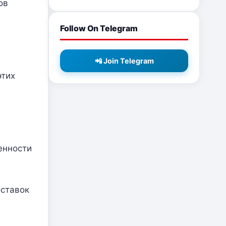
ов
Follow On Telegram
📲 Join Telegram
этих
енности
оставок