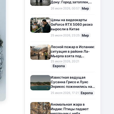
Дону: Город затоплен,
свет отключен
Мир
26 июля 2026, 00:57
Цены на видеокарты
GeForce RTX 5060 резко
выросли в Китае
Мир
25 июля 2026, 23:25
Лесной пожар в Испании:
ситуация в районе Ла-
Мьерла взята под
контроль
25 июля 2026, 20:21
Европа
Известная ведущая
Сусанна Грисо и Луис
Энрикес поженились на
Коста-Браве
Европа
25 июля 2026, 17:21
Аномальная жара в
Индии: Птицы падают
мертвыми с неба