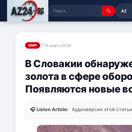
🔍
AZ
16 марта 2026
МИР
В Словакии обнаруж
золота в сфере обо
Появляются новые в
🎧 Listen Article:
Аудиоверсия этой статьи 