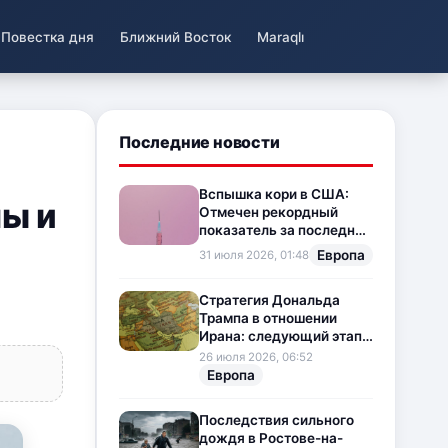
Повестка дня
Ближний Восток
Maraqlı
Последние новости
Вспышка кори в США:
ы и
Отмечен рекордный
показатель за последние
35 лет
Европа
31 июля 2026, 01:48
Стратегия Дональда
Трампа в отношении
Ирана: следующий этап
напряженности на
26 июля 2026, 06:52
Ближнем Востоке
Европа
Последствия сильного
дождя в Ростове-на-