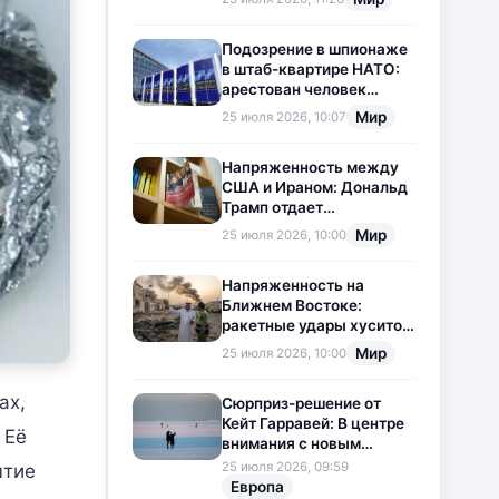
приостановлена
Подозрение в шпионаже
в штаб-квартире НАТО:
арестован человек
китайского
Мир
25 июля 2026, 10:07
происхождения
Напряженность между
США и Ираном: Дональд
Трамп отдает
предпочтение
Мир
25 июля 2026, 10:00
дипломатии
Напряженность на
Ближнем Востоке:
ракетные удары хуситов
по Саудовской Аравии
Мир
25 июля 2026, 10:00
загоняют ситуацию в
тупик
ах,
Сюрприз-решение от
Кейт Гарравей: В центре
 Её
внимания с новым
любовным
25 июля 2026, 09:59
ытие
приключением
Европа