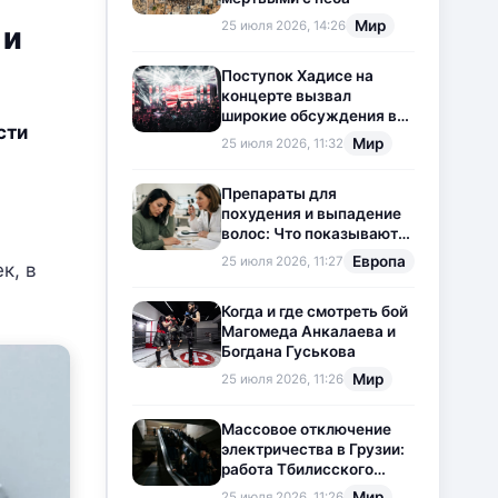
Мир
25 июля 2026, 14:26
 и
Поступок Хадисе на
концерте вызвал
широкие обсуждения в
сти
социальных сетях
Мир
25 июля 2026, 11:32
Препараты для
похудения и выпадение
волос: Что показывают
новые исследования?
Европа
25 июля 2026, 11:27
к, в
Когда и где смотреть бой
Магомеда Анкалаева и
Богдана Гуськова
Мир
25 июля 2026, 11:26
Массовое отключение
электричества в Грузии:
работа Тбилисского
метрополитена
Мир
25 июля 2026, 11:26