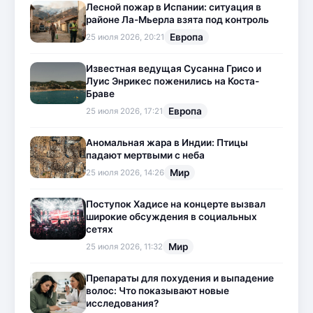
Лесной пожар в Испании: ситуация в
районе Ла-Мьерла взята под контроль
Европа
25 июля 2026, 20:21
Известная ведущая Сусанна Грисо и
Луис Энрикес поженились на Коста-
Браве
Европа
25 июля 2026, 17:21
Аномальная жара в Индии: Птицы
падают мертвыми с неба
Мир
25 июля 2026, 14:26
Поступок Хадисе на концерте вызвал
широкие обсуждения в социальных
сетях
Мир
25 июля 2026, 11:32
Препараты для похудения и выпадение
волос: Что показывают новые
исследования?