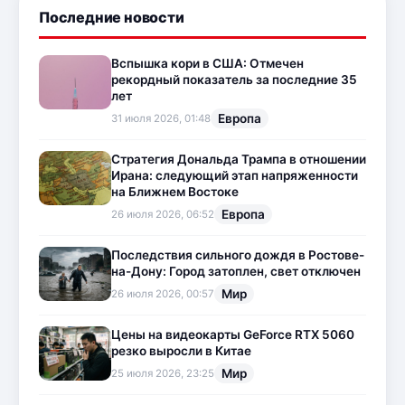
Последние новости
Вспышка кори в США: Отмечен
рекордный показатель за последние 35
лет
Европа
31 июля 2026, 01:48
Стратегия Дональда Трампа в отношении
Ирана: следующий этап напряженности
на Ближнем Востоке
Европа
26 июля 2026, 06:52
Последствия сильного дождя в Ростове-
на-Дону: Город затоплен, свет отключен
Мир
26 июля 2026, 00:57
Цены на видеокарты GeForce RTX 5060
резко выросли в Китае
Мир
25 июля 2026, 23:25