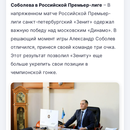
Соболева в Российской Премьер-лиге
– В
напряженном матче Российской Премьер-
лиги санкт-петербургский «Зенит» одержал
важную победу над московским «Динамо». В
решающий момент игры Александр Соболев
отличился, принеся своей команде три очка.
Этот результат позволил «Зениту» еще
больше укрепить свои позиции в
чемпионской гонке.