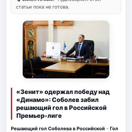
статьи пока не готова.
«Зенит» одержал победу над
«Динамо»: Соболев забил
решающий гол в Российской
Премьер-лиге
Решающий гол Соболева в Российской
-
Гол