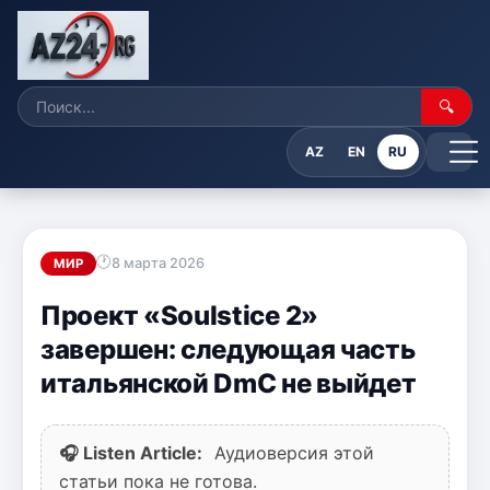
🔍
AZ
EN
RU
8 марта 2026
МИР
Проект «Soulstice 2»
завершен: следующая часть
итальянской DmC не выйдет
🎧 Listen Article:
Аудиоверсия этой
статьи пока не готова.