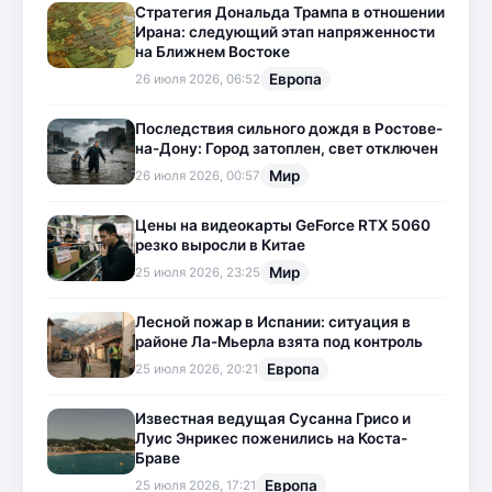
Стратегия Дональда Трампа в отношении
Ирана: следующий этап напряженности
на Ближнем Востоке
Европа
26 июля 2026, 06:52
Последствия сильного дождя в Ростове-
на-Дону: Город затоплен, свет отключен
Мир
26 июля 2026, 00:57
Цены на видеокарты GeForce RTX 5060
резко выросли в Китае
Мир
25 июля 2026, 23:25
Лесной пожар в Испании: ситуация в
районе Ла-Мьерла взята под контроль
Европа
25 июля 2026, 20:21
Известная ведущая Сусанна Грисо и
Луис Энрикес поженились на Коста-
Браве
Европа
25 июля 2026, 17:21