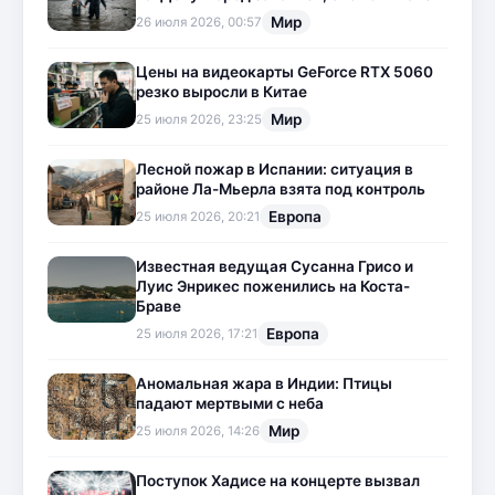
Мир
26 июля 2026, 00:57
Цены на видеокарты GeForce RTX 5060
резко выросли в Китае
Мир
25 июля 2026, 23:25
Лесной пожар в Испании: ситуация в
районе Ла-Мьерла взята под контроль
Европа
25 июля 2026, 20:21
Известная ведущая Сусанна Грисо и
Луис Энрикес поженились на Коста-
Браве
Европа
25 июля 2026, 17:21
Аномальная жара в Индии: Птицы
падают мертвыми с неба
Мир
25 июля 2026, 14:26
Поступок Хадисе на концерте вызвал