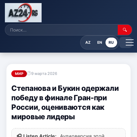
🔍
AZ
EN
RU
9 марта 2026
МИР
Степанова и Букин одержали
победу в финале Гран-при
России, оцениваются как
мировые лидеры
🎧 Listen Article:
Аудиоверсия этой