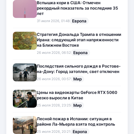
Вспышка кори в США: Отмечен
рекордный показатель за последние 35
лет
Европа
31 июля 2026, 01:48
Стратегия Дональда Трампа в отношении
Ирана: следующий этап напряженности
на Ближнем Востоке
Европа
26 июля 2026, 06:52
Последствия сильного дождя в Ростове-
на-Дону: Город затоплен, свет отключен
Мир
26 июля 2026, 00:57
Цены на видеокарты GeForce RTX 5060
резко выросли в Китае
Мир
25 июля 2026, 23:25
Лесной пожар в Испании: ситуация в
районе Ла-Мьерла взята под контроль
Европа
25 июля 2026, 20:21