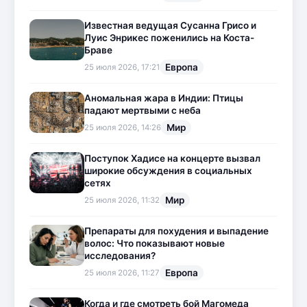
Известная ведущая Сусанна Грисо и
Луис Энрикес поженились на Коста-
Браве
Европа
25 июля 2026, 17:21
Аномальная жара в Индии: Птицы
падают мертвыми с неба
Мир
25 июля 2026, 14:26
Поступок Хадисе на концерте вызвал
широкие обсуждения в социальных
сетях
Мир
25 июля 2026, 11:32
Препараты для похудения и выпадение
волос: Что показывают новые
исследования?
Европа
25 июля 2026, 11:27
Когда и где смотреть бой Магомеда