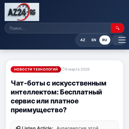
🔍
AZ
EN
RU
9 марта 2026
НОВОСТИ ТЕХНОЛОГИЙ
Чат-боты с искусственным
интеллектом: Бесплатный
сервис или платное
преимущество?
🎧 Listen Article:
Аудиоверсия этой