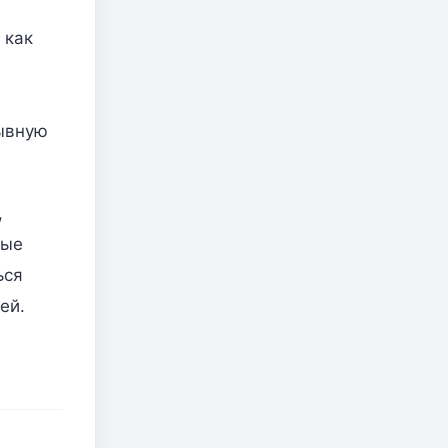
 как
рывную
,
вые
ься
ей.