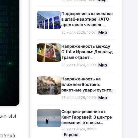
приостановлена
Подозрение в шпионаже
в штаб-квартире НАТО:
арестован человек
китайского
Мир
25 июля 2026, 10:07
происхождения
Напряженность между
США и Ираном: Дональд
Трамп отдает
предпочтение
Мир
25 июля 2026, 10:00
дипломатии
Напряженность на
Ближнем Востоке:
ракетные удары хуситов
по Саудовской Аравии
Мир
25 июля 2026, 10:00
загоняют ситуацию в
тупик
Сюрприз-решение от
цию ИИ
Кейт Гарравей: В центре
внимания с новым
любовным
25 июля 2026, 09:59
приключением
Европа
ловека.