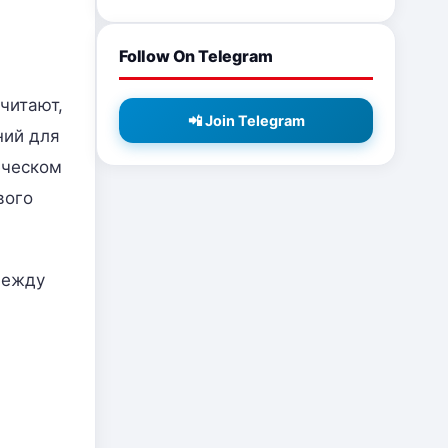
Follow On Telegram
читают,
📲 Join Telegram
ний для
еческом
вого
между