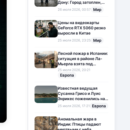
Дону: Город затоплен,
свет отключен
Мир
26 июля 2026, 00:57
Цены на видеокарты
GeForce RTX 5060 резко
выросли в Китае
Мир
25 июля 2026, 23:25
Лесной пожар в Испании:
ситуация в районе Ла-
Мьерла взята под
контроль
25 июля 2026, 20:21
Европа
Известная ведущая
Сусанна Грисо и Луис
Энрикес поженились на
Коста-Браве
Европа
25 июля 2026, 17:21
Аномальная жара в
Индии: Птицы падают
мертвыми с неба