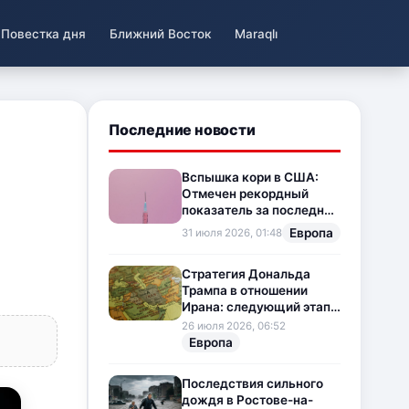
Повестка дня
Ближний Восток
Maraqlı
Последние новости
Вспышка кори в США:
Отмечен рекордный
показатель за последние
35 лет
Европа
31 июля 2026, 01:48
Стратегия Дональда
Трампа в отношении
Ирана: следующий этап
напряженности на
26 июля 2026, 06:52
Ближнем Востоке
Европа
Последствия сильного
дождя в Ростове-на-