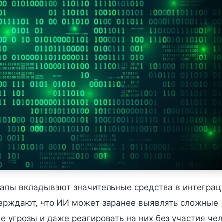
ртапы вкладывают значительные средства в интегра
верждают, что ИИ может заранее выявлять сложные
е угрозы и даже реагировать на них без участия че