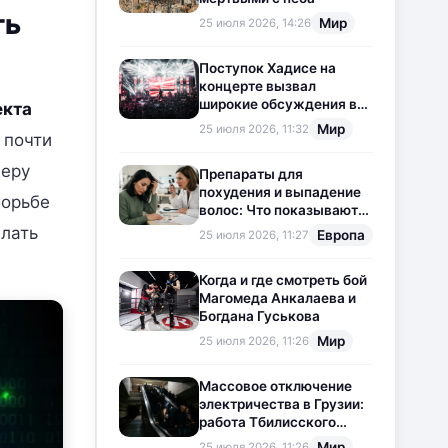
ть
Мир
25 июля 2026, 14:26
Поступок Хадисе на
концерте вызвал
широкие обсуждения в
екта
социальных сетях
Мир
25 июля 2026, 11:32
 почти
феру
Препараты для
похудения и выпадение
борьбе
волос: Что показывают
новые исследования?
елать
Европа
25 июля 2026, 11:27
Когда и где смотреть бой
Магомеда Анкалаева и
Богдана Гуськова
Мир
25 июля 2026, 11:26
Массовое отключение
электричества в Грузии:
работа Тбилисского
метрополитена
Мир
25 июля 2026, 11:26