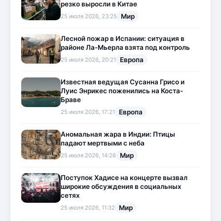
резко выросли в Китае
Мир
25 июля 2026, 23:25
Лесной пожар в Испании: ситуация в
районе Ла-Мьерла взята под контроль
Европа
25 июля 2026, 20:21
Известная ведущая Сусанна Грисо и
Луис Энрикес поженились на Коста-
Браве
Европа
25 июля 2026, 17:21
Аномальная жара в Индии: Птицы
падают мертвыми с неба
Мир
25 июля 2026, 14:26
Поступок Хадисе на концерте вызвал
широкие обсуждения в социальных
сетях
Мир
25 июля 2026, 11:32