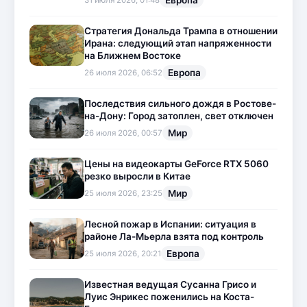
Европа
31 июля 2026, 01:48
Стратегия Дональда Трампа в отношении
Ирана: следующий этап напряженности
на Ближнем Востоке
Европа
26 июля 2026, 06:52
Последствия сильного дождя в Ростове-
на-Дону: Город затоплен, свет отключен
Мир
26 июля 2026, 00:57
Цены на видеокарты GeForce RTX 5060
резко выросли в Китае
Мир
25 июля 2026, 23:25
Лесной пожар в Испании: ситуация в
районе Ла-Мьерла взята под контроль
Европа
25 июля 2026, 20:21
Известная ведущая Сусанна Грисо и
Луис Энрикес поженились на Коста-