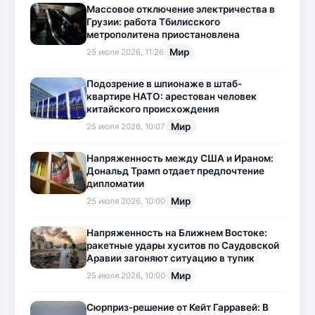
Массовое отключение электричества в
Грузии: работа Тбилисского
метрополитена приостановлена
Мир
25 июля 2026, 11:26
Подозрение в шпионаже в штаб-
квартире НАТО: арестован человек
китайского происхождения
Мир
25 июля 2026, 10:07
Напряженность между США и Ираном:
Дональд Трамп отдает предпочтение
дипломатии
Мир
25 июля 2026, 10:00
Напряженность на Ближнем Востоке:
ракетные удары хуситов по Саудовской
Аравии загоняют ситуацию в тупик
Мир
25 июля 2026, 10:00
Сюрприз-решение от Кейт Гарравей: В