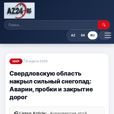
🔍
AZ
EN
RU
8 марта 2026
МИР
Свердловскую область
накрыл сильный снегопад:
Аварии, пробки и закрытие
дорог
🎧 Listen Article:
Аудиоверсия этой