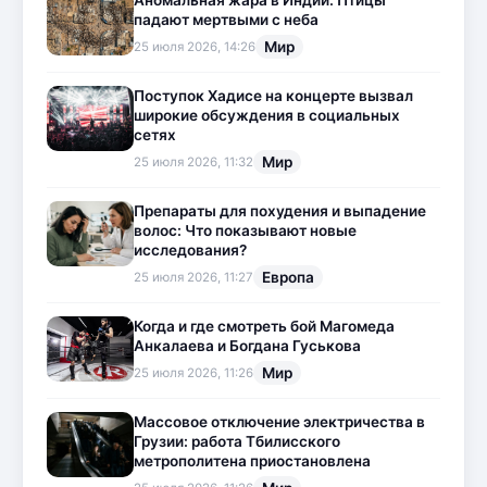
Аномальная жара в Индии: Птицы
падают мертвыми с неба
Мир
25 июля 2026, 14:26
Поступок Хадисе на концерте вызвал
широкие обсуждения в социальных
сетях
Мир
25 июля 2026, 11:32
Препараты для похудения и выпадение
волос: Что показывают новые
исследования?
Европа
25 июля 2026, 11:27
Когда и где смотреть бой Магомеда
Анкалаева и Богдана Гуськова
Мир
25 июля 2026, 11:26
Массовое отключение электричества в
Грузии: работа Тбилисского
метрополитена приостановлена