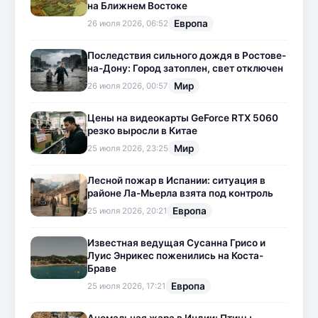
на Ближнем Востоке
Европа
26 июля 2026, 06:52
Последствия сильного дождя в Ростове-
на-Дону: Город затоплен, свет отключен
Мир
26 июля 2026, 00:57
Цены на видеокарты GeForce RTX 5060
резко выросли в Китае
Мир
25 июля 2026, 23:25
Лесной пожар в Испании: ситуация в
районе Ла-Мьерла взята под контроль
Европа
25 июля 2026, 20:21
Известная ведущая Сусанна Грисо и
Луис Энрикес поженились на Коста-
Браве
Европа
25 июля 2026, 17:21