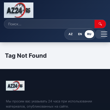
🔍
AZ
EN
RU
Tag Not Found
Мы просим вас указывать 24 часа при использовании
материалов, опубликованных на сайте.