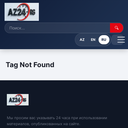
🔍
AZ
EN
RU
Tag Not Found
Мы просим вас указывать 24 часа при использовании
материалов, опубликованных на сайте.