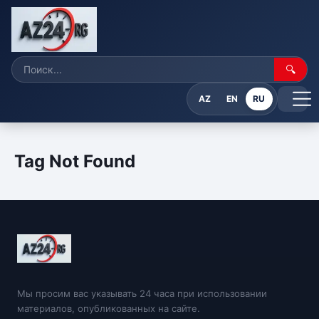
🔍
AZ
EN
RU
Tag Not Found
Мы просим вас указывать 24 часа при использовании
материалов, опубликованных на сайте.