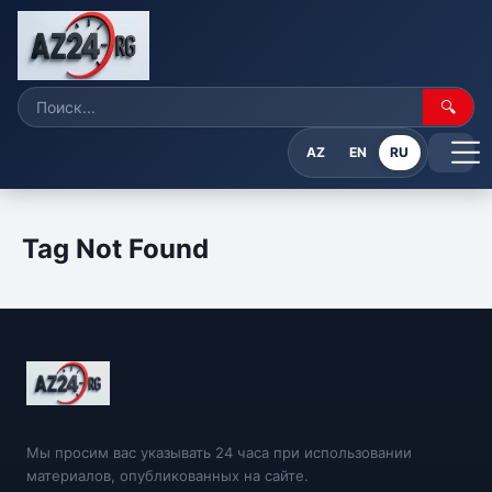
🔍
AZ
EN
RU
Tag Not Found
Мы просим вас указывать 24 часа при использовании
материалов, опубликованных на сайте.