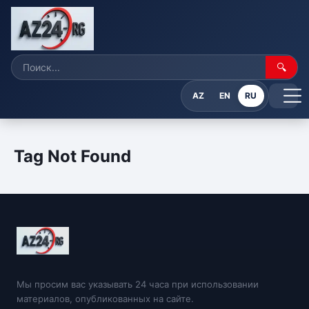
🔍
AZ
EN
RU
Tag Not Found
Мы просим вас указывать 24 часа при использовании
материалов, опубликованных на сайте.