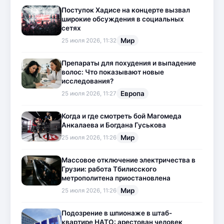
Поступок Хадисе на концерте вызвал
широкие обсуждения в социальных
сетях
Мир
25 июля 2026, 11:32
Препараты для похудения и выпадение
волос: Что показывают новые
исследования?
Европа
25 июля 2026, 11:27
Когда и где смотреть бой Магомеда
Анкалаева и Богдана Гуськова
Мир
25 июля 2026, 11:26
Массовое отключение электричества в
Грузии: работа Тбилисского
метрополитена приостановлена
Мир
25 июля 2026, 11:26
Подозрение в шпионаже в штаб-
квартире НАТО: арестован человек