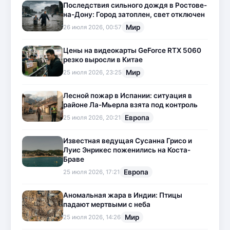
Последствия сильного дождя в Ростове-
на-Дону: Город затоплен, свет отключен
Мир
26 июля 2026, 00:57
Цены на видеокарты GeForce RTX 5060
резко выросли в Китае
Мир
25 июля 2026, 23:25
Лесной пожар в Испании: ситуация в
районе Ла-Мьерла взята под контроль
Европа
25 июля 2026, 20:21
Известная ведущая Сусанна Грисо и
Луис Энрикес поженились на Коста-
Браве
Европа
25 июля 2026, 17:21
Аномальная жара в Индии: Птицы
падают мертвыми с неба
Мир
25 июля 2026, 14:26