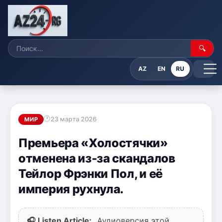
🔍
AZ
EN
RU
23 марта 2026
МИР
Премьера «Холостячки»
отменена из-за скандалов
Тейлор Фрэнки Пол, и её
империя рухнула.
🎧 Listen Article:
Аудиоверсия этой