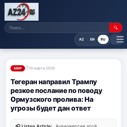
🔍
AZ
EN
RU
10 марта 2026
МИР
Тегеран направил Трампу
резкое послание по поводу
Ормузского пролива: На
угрозы будет дан ответ
🎧 Listen Article:
Аудиоверсия этой