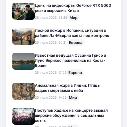
Цены на видеокарты GeForce RTX 5060
резко выросли в Китае
Мир
25 июля 2026, 23:25
Лесной пожар в Испании: ситуация в
районе Ла-Мьерла взята под контроль
Европа
25 июля 2026, 20:21
Известная ведущая Сусанна Грисо и
Луис Энрикес поженились на Коста-
Браве
Европа
25 июля 2026, 17:21
Аномальная жара в Индии: Птицы
падают мертвыми с неба
Мир
25 июля 2026, 14:26
Поступок Хадисе на концерте вызвал
широкие обсуждения в социальных
сетях