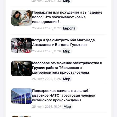
Мир
25 июля 2026, 11:32
Препараты для похудения и выпадение
волос: Что показывают новые
исследования?
Европа
25 июля 2026, 11:27
Когда и где смотреть бой Магомеда
Анкалаева и Богдана Гуськова
Мир
25 июля 2026, 11:26
Массовое отключение электричества в
Грузии: работа Тбилисского
метрополитена приостановлена
Мир
25 июля 2026, 11:26
Подозрение в шпионаже в штаб-
квартире НАТО: арестован человек
китайского происхождения
Мир
25 июля 2026, 10:07